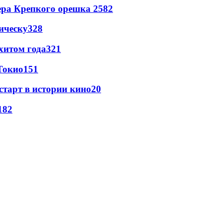
ера Крепкого орешка 2
582
ическу
328
хитом года
321
Токио
151
старт в истории кино
20
18
2