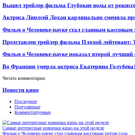
Вышел трейлер фильма Глубокие воды от режисс
Актриса Линдсей Лохан кардинально сменила пр
Фильм о Человеке-пауке стал главным кассовым 
Представлен трейлер фильма Плохой лейтенант: 
Фильм о Человеке-пауке показал второй лучший 
Во Франции умерла актриса Екатерина Голубева
Читать комментарии
Новости кино
Последние
Популярные
Комментируемые
Самые интересные новинки кино на этой неделе
Фильм о Человеке-пауке стал главным кассовым хитом года