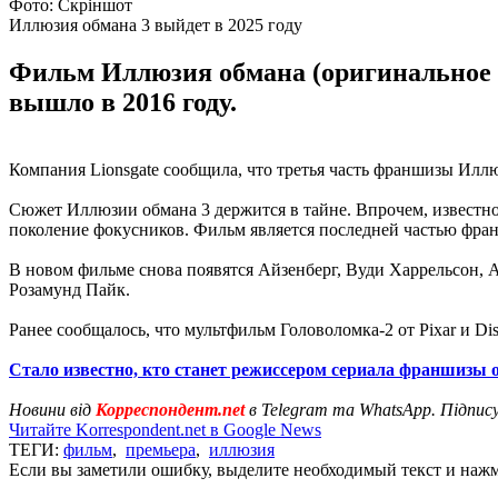
Фото: Скріншот
Иллюзия обмана 3 выйдет в 2025 году
Фильм Иллюзия обмана (оригинальное н
вышло в 2016 году.
Компания Lionsgate сообщила, что третья часть франшизы Илл
Сюжет Иллюзии обмана 3 держится в тайне. Впрочем, известно,
поколение фокусников. Фильм является последней частью фра
В новом фильме снова появятся Айзенберг, Вуди Харрельсон,
Розамунд Пайк.
Ранее сообщалось, что мультфильм Головоломка-2 от Pixar и Di
Стало известно, кто станет режиссером сериала франшизы 
Новини від
Корреспондент.net
в Telegram та WhatsApp. Підпис
Читайте Korrespondent.net в Google News
ТЕГИ:
фильм
,
премьера
,
иллюзия
Если вы заметили ошибку, выделите необходимый текст и нажми