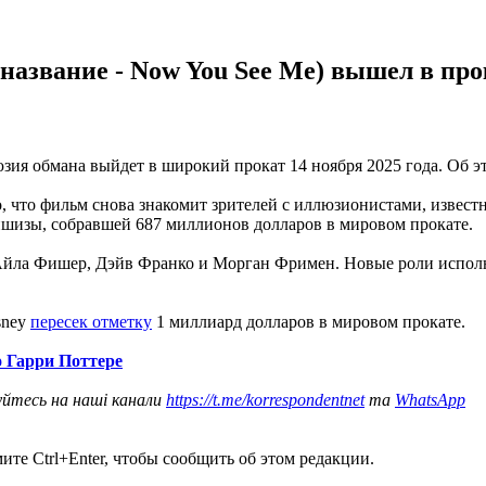
азвание - Now You See Me) вышел в прок
юзия обмана выйдет в широкий прокат 14 ноября 2025 года. Об 
 что фильм снова знакомит зрителей с иллюзионистами, известн
ншизы, собравшей 687 миллионов долларов в мировом прокате.
 Айла Фишер, Дэйв Франко и Морган Фримен. Новые роли испол
sney
пересек отметку
1 миллиард долларов в мировом прокате.
о Гарри Поттере
уйтесь на наші канали
https://t.me/korrespondentnet
та
WhatsApp
те Ctrl+Enter, чтобы сообщить об этом редакции.