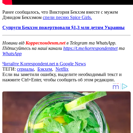
Ранее сообщалось, что Виктория Бекхэм вместе с мужем
Дэвидом Бекхэмом
спели песню Spice Girls.
Супруги Бекхэм пожертвовали $1,3 млн детям Украины
Новини від
Корреспондент.net
в Telegram та WhatsApp.
Підписуйтесь на наші канали
https://t.me/korrespondentnet
та
WhatsApp
Читайте Korrespondent.net в Google News
ТЕГИ:
сериалы
,
Бэкхем
,
Netflix
Если вы заметили ошибку, выделите необходимый текст и
нажмите Ctrl+Enter, чтобы сообщить об этом редакции.