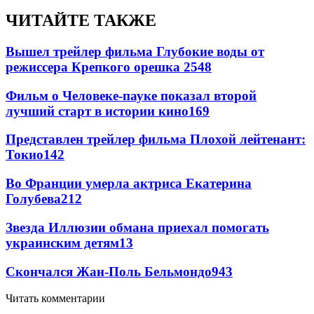
ЧИТАЙТЕ ТАКЖЕ
Вышел трейлер фильма Глубокие воды от
режиссера Крепкого орешка 2
548
Фильм о Человеке-пауке показал второй
лучший старт в истории кино
169
Представлен трейлер фильма Плохой лейтенант:
Токио
142
Во Франции умерла актриса Екатерина
Голубева
21
2
Звезда Иллюзии обмана приехал помогать
украинским детям
13
Скончался Жан-Поль Бельмондо
9
43
Читать комментарии