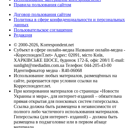
Правила пользования сайтом
Договор пользования сайтом
Политика в сфере конфиденциальности и персональных
данных
Пользовательское соглашение
Редакция
© 2000-2026, Korrespondent.net
Субъект в сфере онлайн-медиа Название онлайн-медиа -
«КореспонденТ.net» Адрес: 02091, місто Київ,
ХАРКІВСЬКЕ ШОСЕ, будинок 172-Б, офіс 208/1 E-mail:
sunlight@mediadim.com.ua
Телефон: 044-205-43-00
Идентификатор медиа - R40-06068
Использование любых материалов, размещённых на
сайте, разрешается при условии ссылки на
Корреспондент.net.
При копировании материалов со страницы «Новости
Украины и мира», для интернет-изданий – обязательна
прямая открытая для поисковых систем гиперссылка.
Ссылка должна быть размещена в независимости от
полного либо частичного использования материалов.
Гиперссылка (для интернет- изданий) – должна быть
размещена в подзаголовке или в первом абзаце
материала.