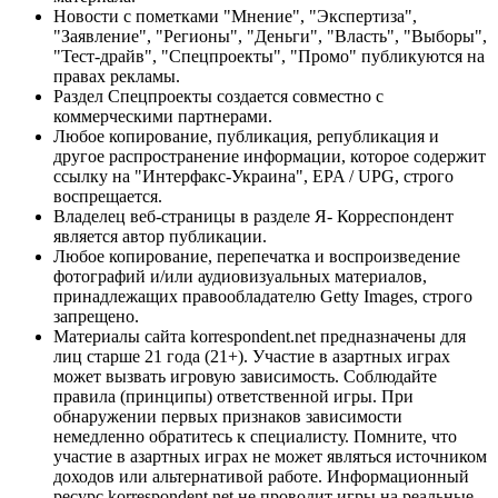
Новости с пометками "Мнение", "Экспертиза",
"Заявление", "Регионы", "Деньги", "Власть", "Выборы",
"Тест-драйв", "Спецпроекты", "Промо" публикуются на
правах рекламы.
Раздел Спецпроекты создается совместно с
коммерческими партнерами.
Любое копирование, публикация, републикация и
другое распространение информации, которое содержит
ссылку на "Интерфакс-Украина", EPA / UPG, строго
воспрещается.
Владелец веб-страницы в разделе Я- Корреспондент
является автор публикации.
Любое копирование, перепечатка и воспроизведение
фотографий и/или аудиовизуальных материалов,
принадлежащих правообладателю Getty Images, строго
запрещено.
Материалы сайта korrespondent.net предназначены для
лиц старше 21 года (21+). Участие в азартных играх
может вызвать игровую зависимость. Соблюдайте
правила (принципы) ответственной игры. При
обнаружении первых признаков зависимости
немедленно обратитесь к специалисту. Помните, что
участие в азартных играх не может являться источником
доходов или альтернативой работе. Информационный
ресурс korrespondent.net не проводит игры на реальные