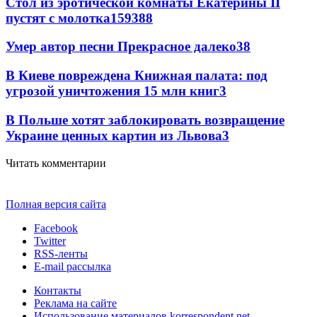
Стол из эротической комнаты Екатерины II
пустят с молотка
159
3
88
Умер автор песни Прекрасное далеко
3
8
В Киеве повреждена Книжная палата: под
угрозой уничтожения 15 млн книг
3
В Польше хотят заблокировать возвращение
Украине ценных картин из Львова
3
Читать комментарии
Полная версия сайта
Facebook
Twitter
RSS-ленты
E-mail рассылка
Контакты
Реклама на сайте
Использование материалов korrespondent.net