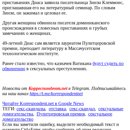
приставаниях Диаса заявила писательница Зинзи Клеммонс,
приглашавшая его на литературный семинар. По словам
Зинзи, он зажимал и целовал ее.
Другая женщина обвинила писателя доминиканского
происхождения в словесных приставаниях и грубых
замечаниях о женщинах.
49-летний Диас сам является лауреатом Пулитцеровской
премии, преподает литературу в Массачусетском
технологическом институте.
Ранее стало известно, что казначея Ватикана
будут судить по
обвинению
в сексуальных преступлениях.
Новости от
Корреспондент.net
в Telegram. Подписывайтесь
на наш канал
https://t.me/korrespondentnet
Читайте Korrespondent.net в Google News
ТЕГИ:
секс-скандалы
,
отставка
,
секс-скандал
,
сексуальные
домогательства
,
Пулитцеровская премия
,
сексуальное
домогательство
Если вы заметили ошибку, выделите необходимый текст и
нажмите Ctrl+Enter, чтобы сообщить об этом редакции.