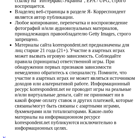
ссылку на "Интерфакс-Украина", EPA / UPG, строго
воспрещается.
Владелец веб-страницы в разделе Я- Корреспондент
является автор публикации.
Любое копирование, перепечатка и воспроизведение
фотографий и/или аудиовизуальных материалов,
принадлежащих правообладателю Getty Images, строго
запрещено.
Материалы сайта korrespondent.net предназначены для
лиц старше 21 года (21+). Участие в азартных играх
может вызвать игровую зависимость. Соблюдайте
правила (принципы) ответственной игры. При
обнаружении первых признаков зависимости
немедленно обратитесь к специалисту. Помните, что
участие в азартных играх не может являться источником
доходов или альтернативой работе. Информационный
ресурс korrespondent.net не проводит игры на реальные
и/или виртуальные деньги, сайт не принимает ни в
какой форме оплату ставок и других платежей, которые
связаны/могут быть связаны с азартными играми,
букмекерами или тотализаторами. Какие-либо
материалы на информационном ресурсе
korrespondent.net публикуются исключительно в
информационных целях.