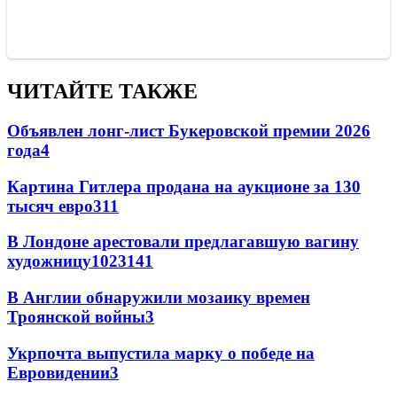
ЧИТАЙТЕ ТАКЖЕ
Объявлен лонг-лист Букеровской премии 2026
года
4
Картина Гитлера продана на аукционе за 130
тысяч евро
3
11
В Лондоне арестовали предлагавшую вагину
художницу
102
3
141
В Англии обнаружили мозаику времен
Троянской войны
3
Укрпочта выпустила марку о победе на
Евровидении
3