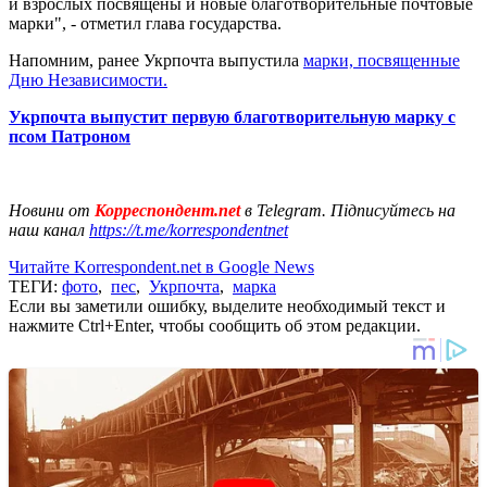
и взрослых посвящены и новые благотворительные почтовые
марки", - отметил глава государства.
Напомним, ранее Укрпочта выпустила
марки, посвященные
Дню Независимости.
Укрпочта выпустит первую благотворительную марку с
псом Патроном
Новини от
Корреспондент.net
в Telegram. Підписуйтесь на
наш канал
https://t.me/korrespondentnet
Читайте Korrespondent.net в Google News
ТЕГИ:
фото
,
пес
,
Укрпочта
,
марка
Если вы заметили ошибку, выделите необходимый текст и
нажмите Ctrl+Enter, чтобы сообщить об этом редакции.