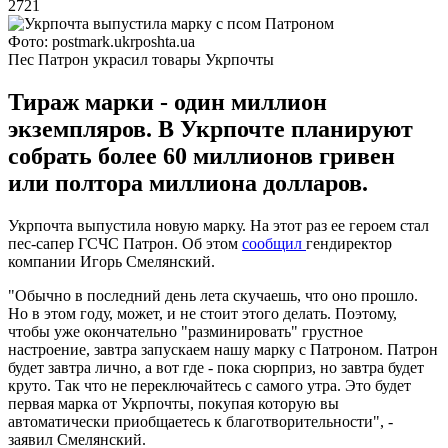
2721
Фото: postmark.ukrposhta.ua
Пес Патрон украсил товары Укрпочты
Тираж марки - один миллион
экземпляров. В Укрпочте планируют
собрать более 60 миллионов гривен
или полтора миллиона долларов.
Укрпочта выпустила новую марку. На этот раз ее героем стал
пес-сапер ГСЧС Патрон. Об этом
сообщил
гендиректор
компании Игорь Смелянский.
"Обычно в последний день лета скучаешь, что оно прошло.
Но в этом году, может, и не стоит этого делать. Поэтому,
чтобы уже окончательно "разминировать" грустное
настроение, завтра запускаем нашу марку с Патроном. Патрон
будет завтра лично, а вот где - пока сюрприз, но завтра будет
круто. Так что не переключайтесь с самого утра. Это будет
первая марка от Укрпочты, покупая которую вы
автоматически приобщаетесь к благотворительности", -
заявил Смелянский.