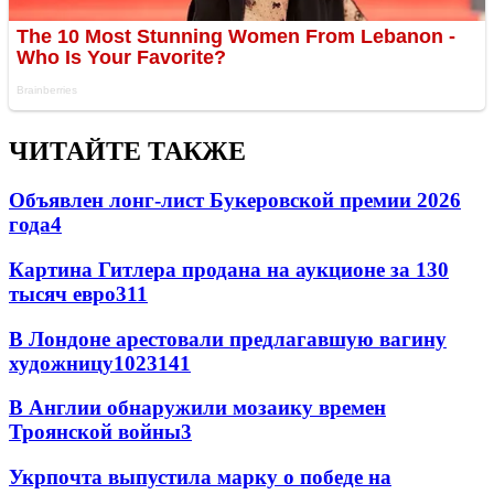
ЧИТАЙТЕ ТАКЖЕ
Объявлен лонг-лист Букеровской премии 2026
года
4
Картина Гитлера продана на аукционе за 130
тысяч евро
3
11
В Лондоне арестовали предлагавшую вагину
художницу
102
3
141
В Англии обнаружили мозаику времен
Троянской войны
3
Укрпочта выпустила марку о победе на