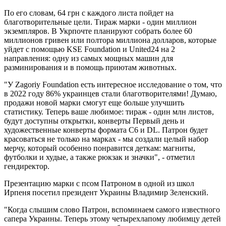
По его словам, 64 грн с каждого листа пойдет на
благотворительные цели. Тираж марки - один миллион
экземпляров. В Укрпочте планируют собрать более 60
миллионов гривен или полтора миллиона долларов, которые
уйдет с помощью KSE Foundation и United24 на 2
направления: одну из самых мощных машин для
разминирования и в помощь приютам животных.
"У Zagoriy Foundation есть интересное исследование о том, что
в 2022 году 86% украинцев стали благотворителями! Думаю,
продажи новой марки смогут еще больше улучшить
статистику. Теперь ваше любимое: тираж - один млн листов,
будут доступны открытки, конверты Первый день и
художественные конверты формата С6 и DL. Патрон будет
красоваться не только на марках - мы создали целый набор
мерчу, который особенно понравится деткам: магниты,
футболки и худые, а также рюкзак и значки", - отметил
гендиректор.
Презентацию марки с псом Патроном в одной из школ
Ирпеня посетил президент Украины Владимир Зеленский.
"Когда слышим слово Патрон, вспоминаем самого известного
сапера Украины. Теперь этому четырехлапому любимцу детей