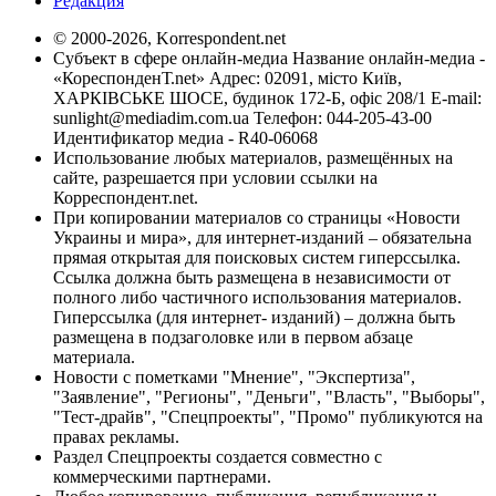
Редакция
© 2000-2026, Korrespondent.net
Субъект в сфере онлайн-медиа Название онлайн-медиа -
«КореспонденТ.net» Адрес: 02091, місто Київ,
ХАРКІВСЬКЕ ШОСЕ, будинок 172-Б, офіс 208/1 E-mail:
sunlight@mediadim.com.ua
Телефон: 044-205-43-00
Идентификатор медиа - R40-06068
Использование любых материалов, размещённых на
сайте, разрешается при условии ссылки на
Корреспондент.net.
При копировании материалов со страницы «Новости
Украины и мира», для интернет-изданий – обязательна
прямая открытая для поисковых систем гиперссылка.
Ссылка должна быть размещена в независимости от
полного либо частичного использования материалов.
Гиперссылка (для интернет- изданий) – должна быть
размещена в подзаголовке или в первом абзаце
материала.
Новости с пометками "Мнение", "Экспертиза",
"Заявление", "Регионы", "Деньги", "Власть", "Выборы",
"Тест-драйв", "Спецпроекты", "Промо" публикуются на
правах рекламы.
Раздел Спецпроекты создается совместно с
коммерческими партнерами.