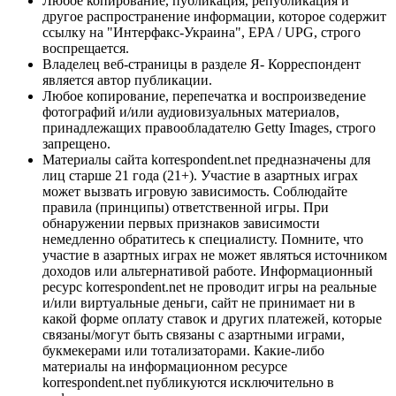
Любое копирование, публикация, републикация и
другое распространение информации, которое содержит
ссылку на "Интерфакс-Украина", EPA / UPG, строго
воспрещается.
Владелец веб-страницы в разделе Я- Корреспондент
является автор публикации.
Любое копирование, перепечатка и воспроизведение
фотографий и/или аудиовизуальных материалов,
принадлежащих правообладателю Getty Images, строго
запрещено.
Материалы сайта korrespondent.net предназначены для
лиц старше 21 года (21+). Участие в азартных играх
может вызвать игровую зависимость. Соблюдайте
правила (принципы) ответственной игры. При
обнаружении первых признаков зависимости
немедленно обратитесь к специалисту. Помните, что
участие в азартных играх не может являться источником
доходов или альтернативой работе. Информационный
ресурс korrespondent.net не проводит игры на реальные
и/или виртуальные деньги, сайт не принимает ни в
какой форме оплату ставок и других платежей, которые
связаны/могут быть связаны с азартными играми,
букмекерами или тотализаторами. Какие-либо
материалы на информационном ресурсе
korrespondent.net публикуются исключительно в