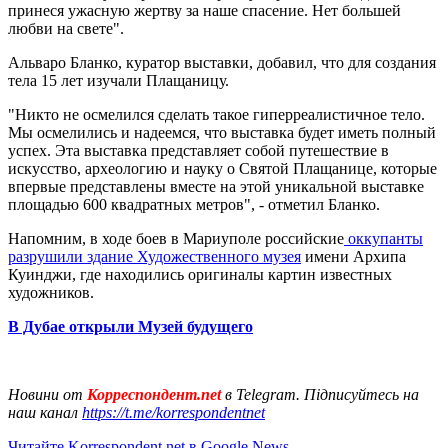
принеся ужасную жертву за наше спасение. Нет большей
любви на свете".
Альваро Бланко, куратор выставки, добавил, что для создания
тела 15 лет изучали Плащаницу.
"Никто не осмелился сделать такое гиперреалистичное тело.
Мы осмелились и надеемся, что выставка будет иметь полный
успех. Эта выставка представляет собой путешествие в
искусство, археологию и науку о Святой Плащанице, которые
впервые представлены вместе на этой уникальной выставке
площадью 600 квадратных метров", - отметил Бланко.
Напомним, в ходе боев в Мариуполе российские
оккупанты
разрушили здание Художественного музея
имени Архипа
Куинджи, где находились оригиналы картин известных
художников.
В Дубае открыли Музей будущего
Новини от
Корреспондент.net
в Telegram. Підписуйтесь на
наш канал
https://t.me/korrespondentnet
Читайте Korrespondent.net в Google News