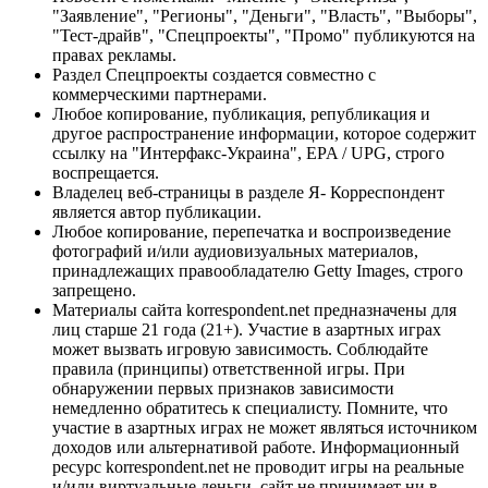
"Заявление", "Регионы", "Деньги", "Власть", "Выборы",
"Тест-драйв", "Спецпроекты", "Промо" публикуются на
правах рекламы.
Раздел Спецпроекты создается совместно с
коммерческими партнерами.
Любое копирование, публикация, републикация и
другое распространение информации, которое содержит
ссылку на "Интерфакс-Украина", EPA / UPG, строго
воспрещается.
Владелец веб-страницы в разделе Я- Корреспондент
является автор публикации.
Любое копирование, перепечатка и воспроизведение
фотографий и/или аудиовизуальных материалов,
принадлежащих правообладателю Getty Images, строго
запрещено.
Материалы сайта korrespondent.net предназначены для
лиц старше 21 года (21+). Участие в азартных играх
может вызвать игровую зависимость. Соблюдайте
правила (принципы) ответственной игры. При
обнаружении первых признаков зависимости
немедленно обратитесь к специалисту. Помните, что
участие в азартных играх не может являться источником
доходов или альтернативой работе. Информационный
ресурс korrespondent.net не проводит игры на реальные
и/или виртуальные деньги, сайт не принимает ни в