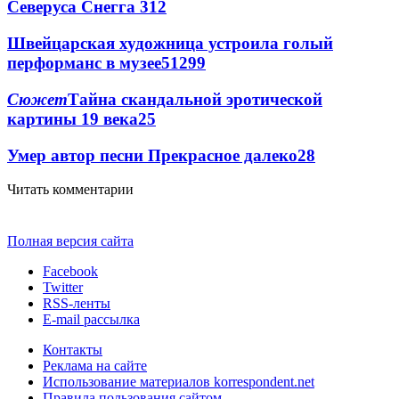
Северуса Снегга
3
12
Швейцарская художница устроила голый
перформанс в музее
51
2
99
Сюжет
Тайна скандальной эротической
картины 19 века
2
5
Умер автор песни Прекрасное далеко
2
8
Читать комментарии
Полная версия сайта
Facebook
Twitter
RSS-ленты
E-mail рассылка
Контакты
Реклама на сайте
Использование материалов korrespondent.net
Правила пользования сайтом