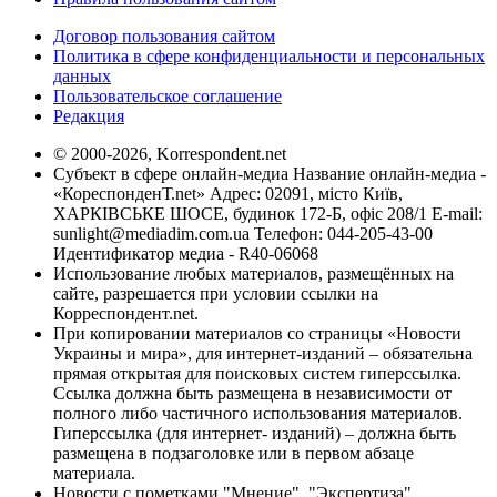
Договор пользования сайтом
Политика в сфере конфиденциальности и персональных
данных
Пользовательское соглашение
Редакция
© 2000-2026, Korrespondent.net
Субъект в сфере онлайн-медиа Название онлайн-медиа -
«КореспонденТ.net» Адрес: 02091, місто Київ,
ХАРКІВСЬКЕ ШОСЕ, будинок 172-Б, офіс 208/1 E-mail:
sunlight@mediadim.com.ua
Телефон: 044-205-43-00
Идентификатор медиа - R40-06068
Использование любых материалов, размещённых на
сайте, разрешается при условии ссылки на
Корреспондент.net.
При копировании материалов со страницы «Новости
Украины и мира», для интернет-изданий – обязательна
прямая открытая для поисковых систем гиперссылка.
Ссылка должна быть размещена в независимости от
полного либо частичного использования материалов.
Гиперссылка (для интернет- изданий) – должна быть
размещена в подзаголовке или в первом абзаце
материала.
Новости с пометками "Мнение", "Экспертиза",