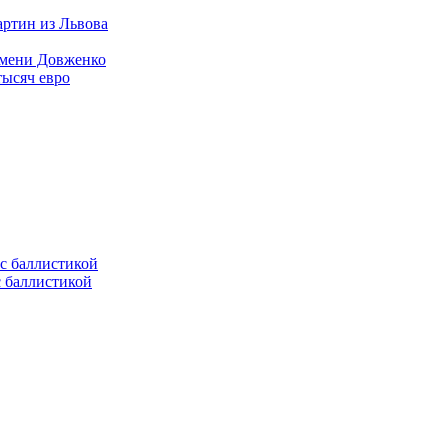
артин из Львова
имени Довженко
тысяч евро
с баллистикой