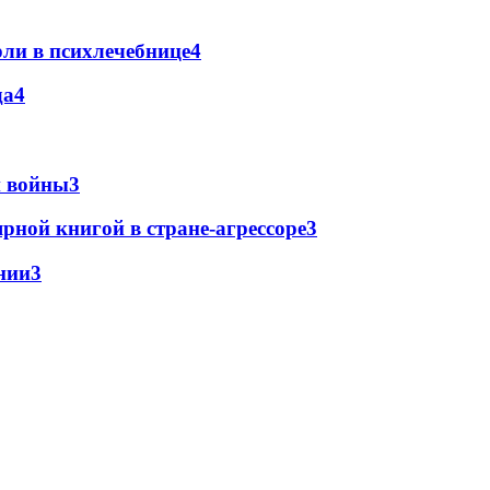
ли в психлечебнице
4
да
4
й войны
3
рной книгой в стране-агрессоре
3
нии
3