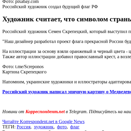
Фото: pixabay.com
Российский художник создал будущий флаг РФ
Художник считает, что символом страны
Российский художник Семен Скрепецкий, который выступил про
"Наш дизайнер разработал проект флага прекрасной России будущ
На иллюстрации за основу взяли оранжевый и черный цвета - ц
Также автор иллюстрации добавил православный крест, а возл
Фото: t.me/Screponos
Картина Скрепецкого
Напомним, украинские художники и иллюстраторы адаптиров
Российский художник написал эпичную картину о Медведеве
Новини от
Корреспондент.net
в Telegram. Підписуйтесь на на
Читайте Korrespondent.net в Google News
ТЕГИ:
Россия
,
художник
,
фото
,
флаг