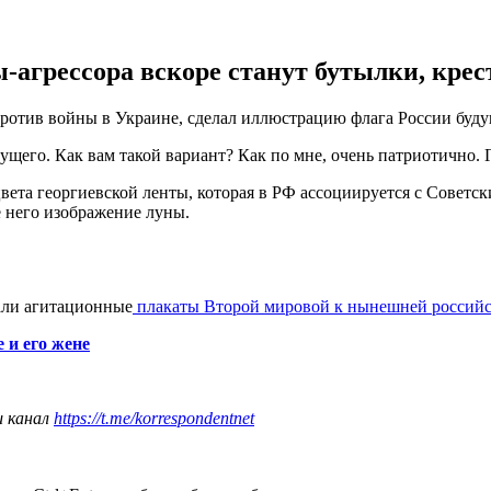
-агрессора вскоре станут бутылки, крес
тив войны в Украине, сделал иллюстрацию флага России будуще
его. Как вам такой вариант? Как по мне, очень патриотично. Гой
вета георгиевской ленты, которая в РФ ассоциируется с Советс
е него изображение луны.
али агитационные
плакаты Второй мировой к нынешней российс
 и его жене
ш канал
https://t.me/korrespondentnet