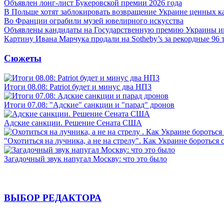
Объявлен лонг-лист Букеровской премии 2026 года
В Польше хотят заблокировать возвращение Украине ценных к
Во Франции ограбили музей ювелирного искусства
Объявлены кандидаты на Государственную премию Украины 
Картину Ивана Марчука продали на Sotheby’s за рекордные 96 
Сюжеты
Итоги 08.08: Patriot будет и минус два НПЗ
Итоги 07.08: "Адские" санкции и "парад" дронов
Адские санкции. Решение Сената США
"Охотиться на лучника, а не на стрелу". Как Украине бороться 
Загадочный звук напугал Москву: что это было
ВЫБОР РЕДАКТОРА