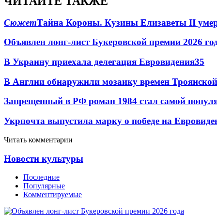
ЧИТАЙТЕ ТАКЖЕ
Сюжет
Тайна Короны. Кузины Елизаветы II умер
Объявлен лонг-лист Букеровской премии 2026 го
В Украину приехала делегация Евровидения
3
5
В Англии обнаружили мозаику времен Троянско
Запрещенный в РФ роман 1984 стал самой популя
Укрпочта выпустила марку о победе на Евровиде
Читать комментарии
Новости культуры
Последние
Популярные
Комментируемые