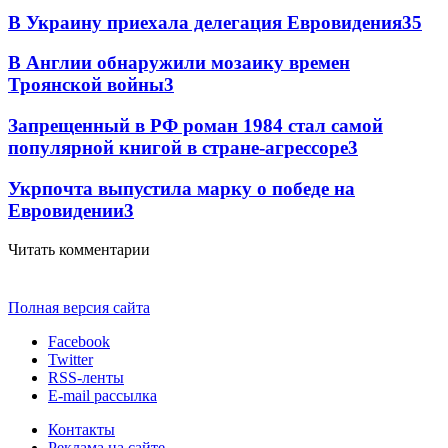
В Украину приехала делегация Евровидения
3
5
В Англии обнаружили мозаику времен
Троянской войны
3
Запрещенный в РФ роман 1984 стал самой
популярной книгой в стране-агрессоре
3
Укрпочта выпустила марку о победе на
Евровидении
3
Читать комментарии
Полная версия сайта
Facebook
Twitter
RSS-ленты
E-mail рассылка
Контакты
Реклама на сайте