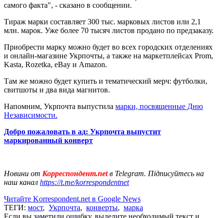
самого факта", - сказано в сообщении.
Тираж марки составляет 300 тыс. марковых листов или 2,1
млн. марок. Уже более 70 тысяч листов продано по предзаказу.
Приобрести марку можно будет во всех городских отделениях
и онлайн-магазине Укрпочты, а также на маркетплейсах Prom,
Kasta, Rozetka, eBay и Amazon.
Там же можно будет купить и тематический мерч: футболки,
свитшоты и два вида магнитов.
Напомним, Укрпочта выпустила
марки, посвященные Дню
Независимости.
Добро пожаловать в ад: Укрпочта выпустит
маркированный конверт
Новини от
Корреспондент.net
в Telegram. Підписуйтесь на
наш канал
https://t.me/korrespondentnet
Читайте Korrespondent.net в Google News
ТЕГИ:
мост
,
Укрпочта
,
конверты
,
марка
Если вы заметили ошибку, выделите необходимый текст и