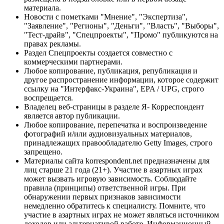
материала.
Новости с пометками "Мнение", "Экспертиза",
"Заявление", "Регионы", "Деньги", "Власть", "Выборы",
"Тест-драйв", "Спецпроекты", "Промо" публикуются на
правах рекламы.
Раздел Спецпроекты создается совместно с
коммерческими партнерами.
Любое копирование, публикация, републикация и
другое распространение информации, которое содержит
ссылку на "Интерфакс-Украина", EPA / UPG, строго
воспрещается.
Владелец веб-страницы в разделе Я- Корреспондент
является автор публикации.
Любое копирование, перепечатка и воспроизведение
фотографий и/или аудиовизуальных материалов,
принадлежащих правообладателю Getty Images, строго
запрещено.
Материалы сайта korrespondent.net предназначены для
лиц старше 21 года (21+). Участие в азартных играх
может вызвать игровую зависимость. Соблюдайте
правила (принципы) ответственной игры. При
обнаружении первых признаков зависимости
немедленно обратитесь к специалисту. Помните, что
участие в азартных играх не может являться источником
доходов или альтернативой работе. Информационный