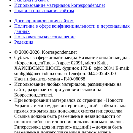
Использование материалов korrespondent.net
Правила пользования сайтом
Договор пользования сайтом
Политика в сфере конфиденциальности и персональных
данных
Пользовательское соглашение
Редакция
© 2000-2026, Korrespondent.net
Субъект в сфере онлайн-медиа Название онлайн-медиа -
«КореспонденТ.net» Адрес: 02091, місто Київ,
ХАРКІВСЬКЕ ШОСЕ, будинок 172-Б, офіс 208/1 E-mail:
sunlight@mediadim.com.ua
Телефон: 044-205-43-00
Идентификатор медиа - R40-06068
Использование любых материалов, размещённых на
сайте, разрешается при условии ссылки на
Корреспондент.net.
При копировании материалов со страницы «Новости
Украины и мира», для интернет-изданий – обязательна
прямая открытая для поисковых систем гиперссылка.
Ссылка должна быть размещена в независимости от
полного либо частичного использования материалов.
Гиперссылка (для интернет- изданий) – должна быть
размещена в подзаголовке или в первом абзаце