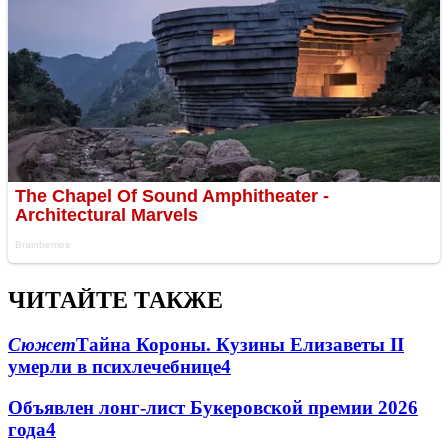
ЧИТАЙТЕ ТАКЖЕ
Сюжет
Тайна Короны. Кузины Елизаветы II
умерли в психлечебнице
4
Объявлен лонг-лист Букеровской премии 2026
года
4