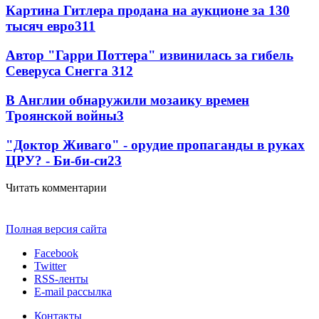
Картина Гитлера продана на аукционе за 130
тысяч евро
3
11
Автор "Гарри Поттера" извинилась за гибель
Северуса Снегга
3
12
В Англии обнаружили мозаику времен
Троянской войны
3
"Доктор Живаго" - орудие пропаганды в руках
ЦРУ? - Би-би-си
2
3
Читать комментарии
Полная версия сайта
Facebook
Twitter
RSS-ленты
E-mail рассылка
Контакты