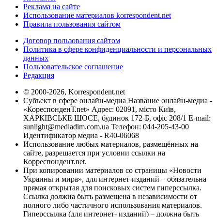
Реклама на сайте
Использование материалов korrespondent.net
Правила пользования сайтом
Договор пользования сайтом
Политика в сфере конфиденциальности и персональных
данных
Пользовательское соглашение
Редакция
© 2000-2026, Korrespondent.net
Субъект в сфере онлайн-медиа Название онлайн-медиа -
«КореспонденТ.net» Адрес: 02091, місто Київ,
ХАРКІВСЬКЕ ШОСЕ, будинок 172-Б, офіс 208/1 E-mail:
sunlight@mediadim.com.ua
Телефон: 044-205-43-00
Идентификатор медиа - R40-06068
Использование любых материалов, размещённых на
сайте, разрешается при условии ссылки на
Корреспондент.net.
При копировании материалов со страницы «Новости
Украины и мира», для интернет-изданий – обязательна
прямая открытая для поисковых систем гиперссылка.
Ссылка должна быть размещена в независимости от
полного либо частичного использования материалов.
Гиперссылка (для интернет- изданий) – должна быть