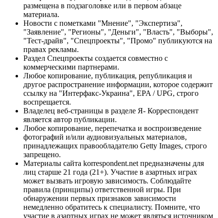
размещена в подзаголовке или в первом абзаце
материала.
Новости с пометками "Мнение", "Экспертиза",
"Заявление", "Регионы", "Деньги", "Власть", "Выборы",
"Тест-драйв", "Спецпроекты", "Промо" публикуются на
правах рекламы.
Раздел Спецпроекты создается совместно с
коммерческими партнерами.
Любое копирование, публикация, републикация и
другое распространение информации, которое содержит
ссылку на "Интерфакс-Украина", EPA / UPG, строго
воспрещается.
Владелец веб-страницы в разделе Я- Корреспондент
является автор публикации.
Любое копирование, перепечатка и воспроизведение
фотографий и/или аудиовизуальных материалов,
принадлежащих правообладателю Getty Images, строго
запрещено.
Материалы сайта korrespondent.net предназначены для
лиц старше 21 года (21+). Участие в азартных играх
может вызвать игровую зависимость. Соблюдайте
правила (принципы) ответственной игры. При
обнаружении первых признаков зависимости
немедленно обратитесь к специалисту. Помните, что
участие в азартных играх не может являться источником