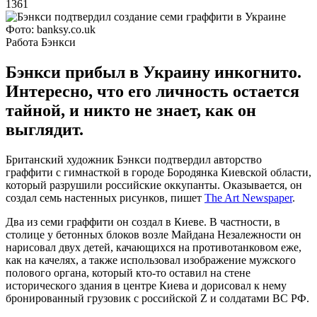
1361
Фото: banksy.co.uk
Работа Бэнкси
Бэнкси прибыл в Украину инкогнито.
Интересно, что его личность остается
тайной, и никто не знает, как он
выглядит.
Британский художник Бэнкси подтвердил авторство
граффити с гимнасткой в городе Бородянка Киевской области,
который разрушили российские оккупанты. Оказывается, он
создал семь настенных рисунков, пишет
The Art Newspaper
.
Два из семи граффити он создал в Киеве. В частности, в
столице у бетонных блоков возле Майдана Незалежности он
нарисовал двух детей, качающихся на противотанковом еже,
как на качелях, а также использовал изображение мужского
полового органа, который кто-то оставил на стене
исторического здания в центре Киева и дорисовал к нему
бронированный грузовик с российской Z и солдатами ВС РФ.