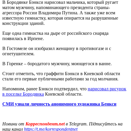
В Бородянке Бэнкси нарисовал мальчика, который ругает
матом мужчину, напоминающего президента страны-
агрессора России Владимира Путина. А также уже всем
известную гимнастку, которая опирается на разрушенные
конструкции зданий.
Еще одна гимнастка на дыре от российского снаряда
появилась в Ирпене.
В Гостомеле он изобразил женщину в противогазе и с
огнетушителем.
В Горенке – бородатого мужчину, моющегося в ванне.
Стоит отметить, что граффити Бэнкси в Киевской области
стали его первые публичными работами за год молчания.
Напомним, ранее Бэнкси подтвердил, что
нарисовал рисунок
в поселке Бородянка
Киевской области.
СМИ узнали личность анонимного художника Бенкси
Новини от
Корреспондент.net
в Telegram. Підписуйтесь на
наш канал
https://t.me/korrespondentnet