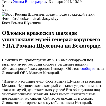
Текст:
Ульяна Виноградова
, 3 января 2024, 15:19
0
638
Фото: facebook.com/maks.kozytskyy
Бюст Романа Шухевича
Обломки вражеских шахедов
уничтожили музей генерал-хорунжего
УПА Романа Шухевича на Белогорще.
Памятник генерал-хорунжему УПА был обнаружен под
завалами музея, который сгорел в результате падения
обломков российских дронов 1 января. Об этом
сообщил
глава
Львовской ОВА Максим Козицкий.
"Имеем и настоящее чудо: бюст Романа Шухевича авторства
Михаила Черешневского, который считался утраченным из-за
атаки на музей, действительно уцелел! Его обнаружили под
многочисленными завалами. Бюст имеет незначительные
повреждения, но спасен! Сейчас он находится в фондах
Львовского исторического музея", - написал Козицкий.