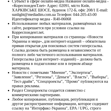
Субъект в сфере онлайн-медиа Название онлайн-медиа -
«КореспонденТ.net» Адрес: 02091, місто Київ,
ХАРКІВСЬКЕ ШОСЕ, будинок 172-Б, офіс 208/1 E-mail:
sunlight@mediadim.com.ua
Телефон: 044-205-43-00
Идентификатор медиа - R40-06068
Использование любых материалов, размещённых на
сайте, разрешается при условии ссылки на
Корреспондент.net.
При копировании материалов со страницы «Новости
Украины и мира», для интернет-изданий – обязательна
прямая открытая для поисковых систем гиперссылка.
Ссылка должна быть размещена в независимости от
полного либо частичного использования материалов.
Гиперссылка (для интернет- изданий) – должна быть
размещена в подзаголовке или в первом абзаце
материала.
Новости с пометками "Мнение", "Экспертиза",
"Заявление", "Регионы", "Деньги", "Власть", "Выборы",
"Тест-драйв", "Спецпроекты", "Промо" публикуются на
правах рекламы.
Раздел Спецпроекты создается совместно с
коммерческими партнерами.
Любое копирование, публикация, републикация и
другое распространение информации, которое содержит
ссылку на "Интерфакс-Украина", EPA / UPG, строго