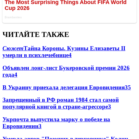
ЧИТАЙТЕ ТАКЖЕ
Сюжет
Тайна Короны. Кузины Елизаветы II
умерли в психлечебнице
4
Объявлен лонг-лист Букеровской премии 2026
года
4
В Украину приехала делегация Евровидения
3
5
Запрещенный в РФ роман 1984 стал самой
популярной книгой в стране-агрессоре
3
Укрпочта выпустила марку о победе на
Евровидении
3
Умерла автор "Поющих в терновнике" Колин