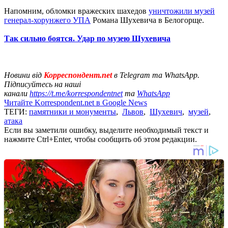
Напомним, обломки вражеских шахедов
уничтожили музей
генерал-хорунжего УПА
Романа Шухевича в Белогорще.
Так сильно боятся. Удар по музею Шухевича
Новини від
Корреспондент.net
в Telegram та WhatsApp.
Підписуйтесь на наші
канали
https://t.me/korrespondentnet
та
WhatsApp
Читайте Korrespondent.net в Google News
ТЕГИ:
памятники и монументы
,
Львов
,
Шухевич
,
музей
,
атака
Если вы заметили ошибку, выделите необходимый текст и
нажмите Ctrl+Enter, чтобы сообщить об этом редакции.