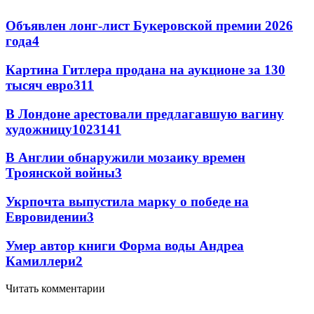
Объявлен лонг-лист Букеровской премии 2026
года
4
Картина Гитлера продана на аукционе за 130
тысяч евро
3
11
В Лондоне арестовали предлагавшую вагину
художницу
102
3
141
В Англии обнаружили мозаику времен
Троянской войны
3
Укрпочта выпустила марку о победе на
Евровидении
3
Умер автор книги Форма воды Андреа
Камиллери
2
Читать комментарии