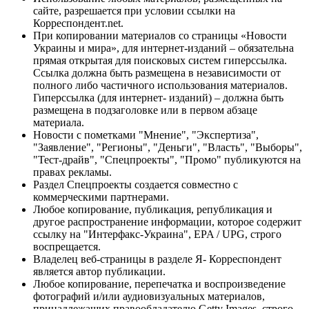
сайте, разрешается при условии ссылки на
Корреспондент.net.
При копировании материалов со страницы «Новости
Украины и мира», для интернет-изданий – обязательна
прямая открытая для поисковых систем гиперссылка.
Ссылка должна быть размещена в независимости от
полного либо частичного использования материалов.
Гиперссылка (для интернет- изданий) – должна быть
размещена в подзаголовке или в первом абзаце
материала.
Новости с пометками "Мнение", "Экспертиза",
"Заявление", "Регионы", "Деньги", "Власть", "Выборы",
"Тест-драйв", "Спецпроекты", "Промо" публикуются на
правах рекламы.
Раздел Спецпроекты создается совместно с
коммерческими партнерами.
Любое копирование, публикация, републикация и
другое распространение информации, которое содержит
ссылку на "Интерфакс-Украина", EPA / UPG, строго
воспрещается.
Владелец веб-страницы в разделе Я- Корреспондент
является автор публикации.
Любое копирование, перепечатка и воспроизведение
фотографий и/или аудиовизуальных материалов,
принадлежащих правообладателю Getty Images, строго