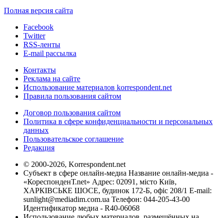
Полная версия сайта
Facebook
Twitter
RSS-ленты
E-mail рассылка
Контакты
Реклама на сайте
Использование материалов korrespondent.net
Правила пользования сайтом
Договор пользования сайтом
Политика в сфере конфиденциальности и персональных
данных
Пользовательское соглашение
Редакция
© 2000-2026, Korrespondent.net
Субъект в сфере онлайн-медиа Название онлайн-медиа -
«КореспонденТ.net» Адрес: 02091, місто Київ,
ХАРКІВСЬКЕ ШОСЕ, будинок 172-Б, офіс 208/1 E-mail:
sunlight@mediadim.com.ua
Телефон: 044-205-43-00
Идентификатор медиа - R40-06068
Использование любых материалов, размещённых на