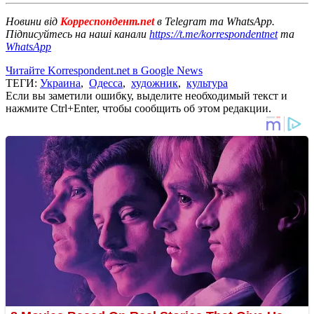
Новини від
Корреспондент.net
в Telegram та WhatsApp.
Підписуйтесь на наші канали
https://t.me/korrespondentnet
та
WhatsApp
Читайте Korrespondent.net в Google News
ТЕГИ:
Украина
,
Одесса
,
художник
,
культура
Если вы заметили ошибку, выделите необходимый текст и
нажмите Ctrl+Enter, чтобы сообщить об этом редакции.