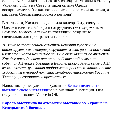
South to North задает перспективу взгляда из Мальты в сторону
Украины, с Юга на Север: в такой оптике Одесса
воспринимается "не как юг российской советской империи, а
как север Средиземноморского региона".
В частности, Кахидзе представила видеоработу, снятую в
Одессе в начале 2024 года в сотрудничестве с художником
Романом Химеем, а также инсталляции, созданные
специально для пространства павильона.
"В зеркале собственной семейной истории художница
анализирует, как империя разрушает жизнь разных поколений
и как это иногда невидимое влияние оказывается со временем.
Кахидзе накладывает историю собственной семьи на
события ХХ века в Украине и Европе, прокладывая связь с XXI
веком: сюжетную линию продолжает рассказ о личном опыте
художницы в период полномасштабного вторжения России в
Украину", - говорится в пресс-релизе.
Напомним, ранее уличный художник
Бенкси нелегально
выставил свою инсталляци
ю на биеннале в Венеции. Она
получила название Venice in Oil.
Кароль выступила на открытии выставки об Украине на
Венецианской биеннале