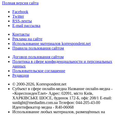
Полная версия сайта
Facebook
Twitter
RSS-ленты
E-mail рассылка
Контакты
Реклама на сайте
Использование материалов korrespondent.net
Правила пользования сайтом
Договор пользования сайтом
Политика в сфере конфиденциальности и персональных
данных
Пользовательское соглашение
Редакция
© 2000-2026, Korrespondent.net
Субъект в сфере онлайн-медиа Название онлайн-медиа -
«КореспонденТ.net» Адрес: 02091, місто Київ,
ХАРКІВСЬКЕ ШОСЕ, будинок 172-Б, офіс 208/1 E-mail:
sunlight@mediadim.com.ua
Телефон: 044-205-43-00
Идентификатор медиа - R40-06068
Использование любых материалов, размещённых на