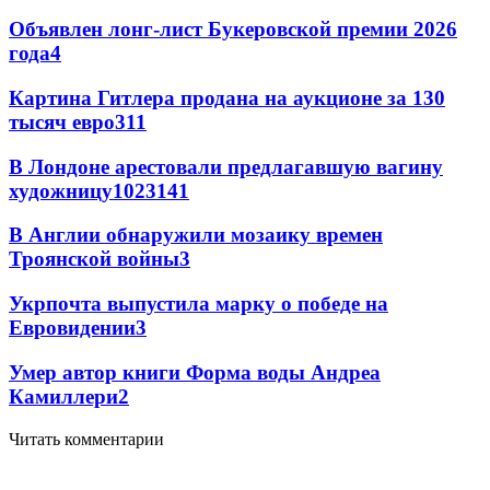
Объявлен лонг-лист Букеровской премии 2026
года
4
Картина Гитлера продана на аукционе за 130
тысяч евро
3
11
В Лондоне арестовали предлагавшую вагину
художницу
102
3
141
В Англии обнаружили мозаику времен
Троянской войны
3
Укрпочта выпустила марку о победе на
Евровидении
3
Умер автор книги Форма воды Андреа
Камиллери
2
Читать комментарии