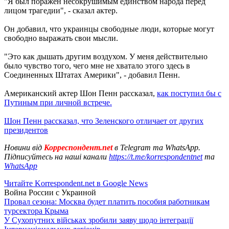
"Я был поражен несокрушимым единством народа перед
лицом трагедии", - сказал актер.
Он добавил, что украинцы свободные люди, которые могут
свободно выражать свои мысли.
"Это как дышать другим воздухом. У меня действительно
было чувство того, чего мне не хватало этого здесь в
Соединенных Штатах Америки", - добавил Пенн.
Американский актер Шон Пенн рассказал,
как поступил бы с
Путиным при личной встрече.
Шон Пенн рассказал, что Зеленского отличает от других
президентов
Новини від
Корреспондент.net
в Telegram та WhatsApp.
Підписуйтесь на наші канали
https://t.me/korrespondentnet
та
WhatsApp
Читайте Korrespondent.net в Google News
Война России с Украиной
Провал сезона: Москва будет платить пособия работникам
турсектора Крыма
У Сухопутних військах зробили заяву щодо інтеграції