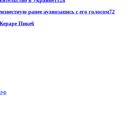
жительство в Украине
11
28
известную ранее аудиозапись с его голосом
7
2
Жераре Пике
6
в РФ