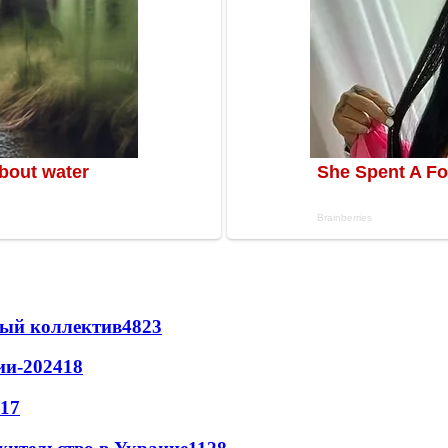
вый коллектив
48
23
ии-2024
18
17