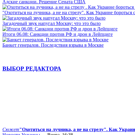
Адские санкции. Решение Сената США
"Охотиться на лучника, а не на стрелу". Как Украине бороться 
Загадочный звук напугал Москву: что это было
Итоги 06.08: Санкции против РФ и дрон в Лейпциге
Банкет генералов. Последствия взрыва в Москве
ВЫБОР РЕДАКТОРА
Сюжет
"Охотиться на лучника, а не на стрелу". Как Украи
Новости Украины
— Вчера, 16:38