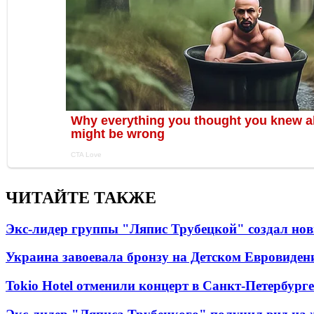
ЧИТАЙТЕ ТАКЖЕ
Экс-лидер группы "Ляпис Трубецкой" создал но
Украина завоевала бронзу на Детском Евровиден
Tokio Hotel отменили концерт в Санкт-Петербурге