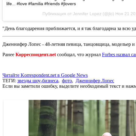
life... #love #familia #friends #jlovers
Публикация от Jennifer Lopez (@jlo)
Ноя 21 20
"День благодарения приближается, и я так благодарна за всю 
Дженнифер Лопес - 48-летняя певица, танцовщица, модельер и 
Ранее
Корреспондент.net
сообщал, что журнал
Forbes назвал 
Читайте Korrespondent.net в Google News
ТЕГИ:
звезды шоу-бизнеса
,
фото
,
Дженнифер Лопес
Если вы заметили ошибку, выделите необходимый текст и нажми