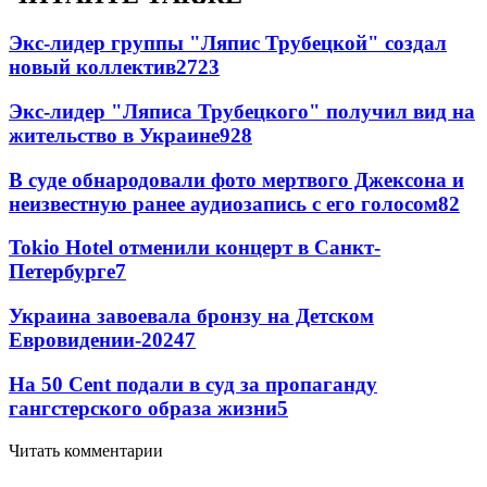
Экс-лидер группы "Ляпис Трубецкой" создал
новый коллектив
27
23
Экс-лидер "Ляписа Трубецкого" получил вид на
жительство в Украине
9
28
В суде обнародовали фото мертвого Джексона и
неизвестную ранее аудиозапись с его голосом
8
2
Tokio Hotel отменили концерт в Санкт-
Петербурге
7
Украина завоевала бронзу на Детском
Евровидении-2024
7
На 50 Cent подали в суд за пропаганду
гангстерского образа жизни
5
Читать комментарии