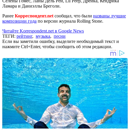
Селены Гомес, Ланы Дель Рей, Lil Peep, Дрейка, Кендрика
Ламара и Даниэллы Бреголи.
Ранее
Корреспондент.net
сообщал, что были
названы лучшие
композиции года
по версии журнала Rolling Stone.
Читайте Korrespondent.net в Google News
ТЕГИ:
рейтинг
,
музыка
,
песни
Если вы заметили ошибку, выделите необходимый текст и
нажмите Ctrl+Enter, чтобы сообщить об этом редакции.