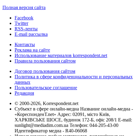
Полная версия сайта
Facebook
Twitter
RSS-ленты
E-mail рассылка
Контакты
Реклама на сайте
Использование материалов korrespondent.net
Правила пользования сайтом
Договор пользования сайтом
Политика в сфере конфиденциальности и персональных
данных
Пользовательское соглашение
Редакция
© 2000-2026, Korrespondent.net
Субъект в сфере онлайн-медиа Название онлайн-медиа -
«КореспонденТ.net» Адрес: 02091, місто Київ,
ХАРКІВСЬКЕ ШОСЕ, будинок 172-Б, офіс 208/1 E-mail:
sunlight@mediadim.com.ua
Телефон: 044-205-43-00
Идентификатор медиа - R40-06068