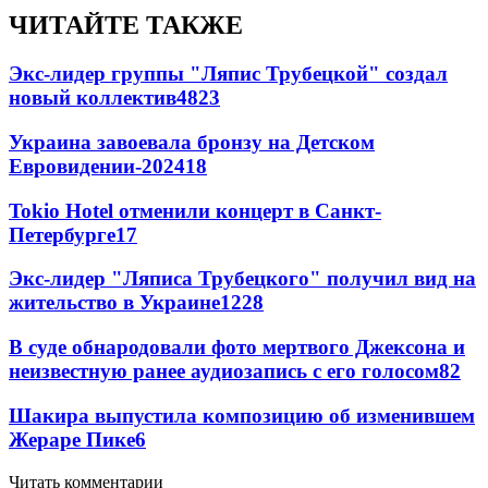
ЧИТАЙТЕ ТАКЖЕ
Экс-лидер группы "Ляпис Трубецкой" создал
новый коллектив
48
23
Украина завоевала бронзу на Детском
Евровидении-2024
18
Tokio Hotel отменили концерт в Санкт-
Петербурге
17
Экс-лидер "Ляписа Трубецкого" получил вид на
жительство в Украине
12
28
В суде обнародовали фото мертвого Джексона и
неизвестную ранее аудиозапись с его голосом
8
2
Шакира выпустила композицию об изменившем
Жераре Пике
6
Читать комментарии