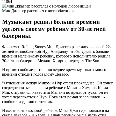
11064
Мик Джаггер расстался с возлюбленной
Музыкант решил больше времени
уделять своему ребенку от 30-летней
балерины.
Фронтмен Rolling Stones Мик Джаггер расстался со своей 22-
летней возлюбленной Нур Альфаллу, чтобы уделять больше
времени маленькому ребенку, которого исполнителю родила
30-летняя балерина Мелани Хэмрик, передает The Sun.
Издание сообщает, что в последнее время музыкант много
времени отводит годовалому Деверо.
"Отношения между Миком и Нур стали прохладнее. Он хочет
сосредоточиться на своем ребенке с Мелани Хамрик. Когда
Мик отправился навестить Мелани во время отпуска, он не
хотел пересекаться с Нур. Пока этот роман завершился", -
сообщил изданию источник.
Известно, что восьмой ребенок Мика Джаггера появился на
свет в декабре 2016 года. Назван ребенок был в честь отца