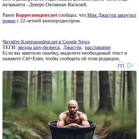
музыканта - Деверо Октавиан Василий.
Ранее
Корреспондент.net
сообщал, что
Мик Джаггер закрутил
роман
с 22-летней кинопродюсером.
Читайте Korrespondent.net в Google News
ТЕГИ:
звезды шоу-бизнеса
,
Джаггер
,
расставание
Если вы заметили ошибку, выделите необходимый текст и
нажмите Ctrl+Enter, чтобы сообщить об этом редакции.