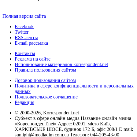
Полная версия сайта
Facebook
Twitter
RSS-ленты
E-mail рассылка
Контакты
Реклама на сайте
Использование материалов korrespondent.net
Правила пользования сайтом
Договор пользования сайтом
Политика в сфере конфиденциальности и персональных
данных
Пользовательское соглашение
Редакция
© 2000-2026, Korrespondent.net
Субъект в сфере онлайн-медиа Название онлайн-медиа -
«КореспонденТ.net» Адрес: 02091, місто Київ,
ХАРКІВСЬКЕ ШОСЕ, будинок 172-Б, офіс 208/1 E-mail:
sunlight@mediadim.com.ua
Телефон: 044-205-43-00