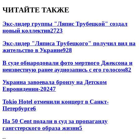
ЧИТАЙТЕ ТАКЖЕ
Экс-лидер группы "Ляпис Трубецкой" создал
новый коллектив
27
23
Экс-лидер "Ляписа Трубецкого" получил вид на
жительство в Украине
9
28
В суде обнародовали фото мертвого Джексона и
неизвестную ранее аудиозапись с его голосом
8
2
Украина завоевала бронзу на Детском
Евровидении-2024
7
Tokio Hotel отменили концерт в Санкт-
Петербурге
6
На 50 Cent подали в суд за пропаганду
гангстерского образа жизни
5