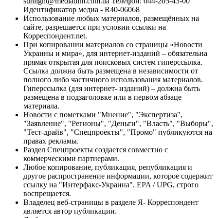
sunlight@mediadim.com.ua
Телефон: 044-205-43-00
Идентификатор медиа - R40-06068
Использование любых материалов, размещённых на
сайте, разрешается при условии ссылки на
Корреспондент.net.
При копировании материалов со страницы «Новости
Украины и мира», для интернет-изданий – обязательна
прямая открытая для поисковых систем гиперссылка.
Ссылка должна быть размещена в независимости от
полного либо частичного использования материалов.
Гиперссылка (для интернет- изданий) – должна быть
размещена в подзаголовке или в первом абзаце
материала.
Новости с пометками "Мнение", "Экспертиза",
"Заявление", "Регионы", "Деньги", "Власть", "Выборы",
"Тест-драйв", "Спецпроекты", "Промо" публикуются на
правах рекламы.
Раздел Спецпроекты создается совместно с
коммерческими партнерами.
Любое копирование, публикация, републикация и
другое распространение информации, которое содержит
ссылку на "Интерфакс-Украина", EPA / UPG, строго
воспрещается.
Владелец веб-страницы в разделе Я- Корреспондент
является автор публикации.