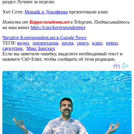
раздел Лучшее за неделю.
Хит Сети:
Monatik и Дорофеева
презентовали клип
Новости от
Корреспондент.net
в Telegram. Подписывайтесь
на наш канал
https://t.me/korrespondentnet
Читайте Korrespondent.net в Google News
ТЕГИ:
видео
,
презентация
,
песня
,
сингл
,
клип
,
певец
,
саундтрек
,
Макс Барских
Если вы заметили ошибку, выделите необходимый текст и
нажмите Ctrl+Enter, чтобы сообщить об этом редакции.