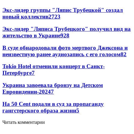
Экс-лидер группы "Ляпис Трубецкой" создал
новый коллектив
27
23
Экс-лидер "Ляписа Трубецкого" получил вид на
жительство в Украине
9
28
В суде обнародовали фото мертвого Джексона и
неизвестную ранее аудиозапись с его голосом
8
2
Tokio Hotel отменили концерт в Санкт-
Петербурге
7
Украина завоевала бронзу на Детском
Евровидении-2024
7
На 50 Cent подали в суд за пропаганду
гангстерского образа жизни
5
Читать комментарии