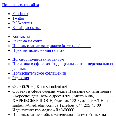
Полная версия сайта
Facebook
Twitter
RSS-ленты
E-mail рассылка
Контакты
Реклама на сайте
Использование материалов korrespondent.net
Правила пользования сайтом
Договор пользования сайтом
Политика в сфере конфиденциальности и персональных
данных
Пользовательское соглашение
Редакция
© 2000-2026, Korrespondent.net
Субъект в сфере онлайн-медиа Название онлайн-медиа -
«КореспонденТ.net» Адрес: 02091, місто Київ,
ХАРКІВСЬКЕ ШОСЕ, будинок 172-Б, офіс 208/1 E-mail:
sunlight@mediadim.com.ua
Телефон: 044-205-43-00
Идентификатор медиа - R40-06068
Использование любых материалов, размещённых на