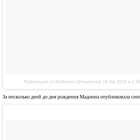
Публикация от Madonna (@madonna)
15 Авг 2018 в 1:4
За несколько дней до дня рождения Мадонна опубликовала сним