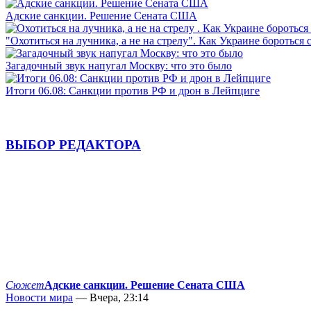
Адские санкции. Решение Сената США
"Охотиться на лучника, а не на стрелу". Как Украине бороться 
Загадочный звук напугал Москву: что это было
Итоги 06.08: Санкции против РФ и дрон в Лейпциге
ВЫБОР РЕДАКТОРА
Сюжет
Адские санкции. Решение Сената США
Новости мира
— Вчера, 23:14