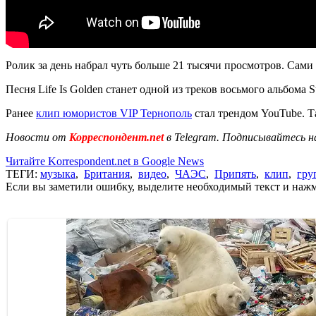
Ролик за день набрал чуть больше 21 тысячи просмотров. Сам
Песня Life Is Golden станет одной из треков восьмого альбома 
Ранее
клип юмористов VIP Тернополь
стал трендом YouTube. Т
Новости от
Корреспондент.net
в Telegram. Подписывайтесь н
Читайте Korrespondent.net в Google News
ТЕГИ:
музыка
,
Британия
,
видео
,
ЧАЭС
,
Припять
,
клип
,
гру
Если вы заметили ошибку, выделите необходимый текст и нажми