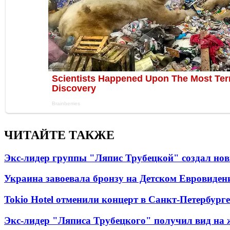
ЧИТАЙТЕ ТАКЖЕ
Экс-лидер группы "Ляпис Трубецкой" создал но
Украина завоевала бронзу на Детском Евровиден
Tokio Hotel отменили концерт в Санкт-Петербурге
Экс-лидер "Ляписа Трубецкого" получил вид на 