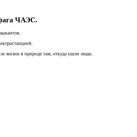
офага ЧАЭС.
узыкантов.
ектростанцией.
иле жизни в природе там, откуда ушли люди.