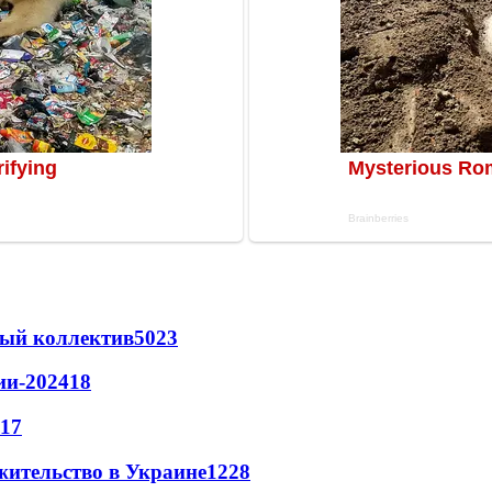
вый коллектив
50
23
ии-2024
18
17
жительство в Украине
12
28