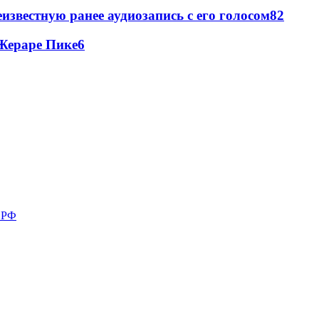
известную ранее аудиозапись с его голосом
8
2
Жераре Пике
6
в РФ