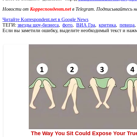
Новости от
Корреспондент.net
в Telegram. Подписывайтесь н
Читайте Korrespondent.net в Google News
ТЕГИ:
звезды шоу-бизнеса
,
фото
,
ВИА Гра
,
критика
,
певица
Если вы заметили ошибку, выделите необходимый текст и нажми