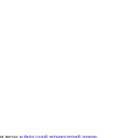
ая звезда
за фото голой четырехлетней дочери
.