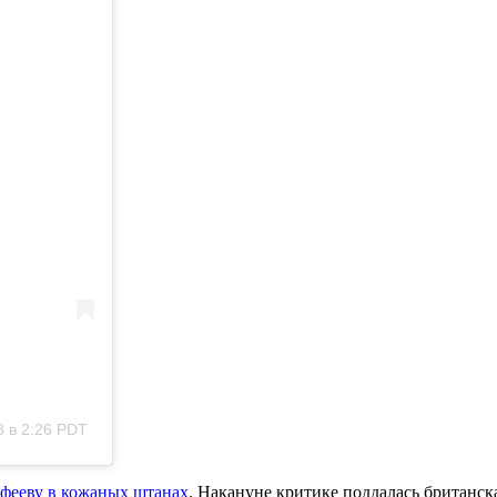
8 в 2:26 PDT
фееву в кожаных штанах
. Накануне критике поддалась британск