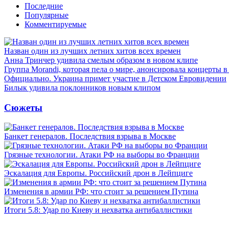
Последние
Популярные
Комментируемые
Назван один из лучших летних хитов всех времен
Анна Тринчер удивила смелым образом в новом клипе
Группа Morandi, которая пела о мире, анонсировала концерты 
Официально. Украина примет участие в Детском Евровидении
Билык удивила поклонников новым клипом
Сюжеты
Банкет генералов. Последствия взрыва в Москве
Грязные технологии. Атаки РФ на выборы во Франции
Эскалация для Европы. Российский дрон в Лейпциге
Изменения в армии РФ: что стоит за решением Путина
Итоги 5.8: Удар по Киеву и нехватка антибаллистики