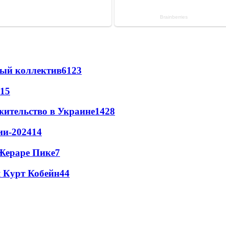
вый коллектив
61
23
15
жительство в Украине
14
28
ии-2024
14
Жераре Пике
7
 Курт Кобейн
4
4