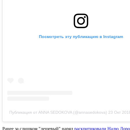
Посмотреть эту публикацию в Instagram
Публикация от ANNA SEDOKOVA (@annasedokova)
23 Окт 201
Ранее за слишком "дешевый" наряд
раскритиковали Надю Доро