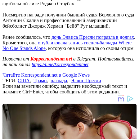
футбольной лиге Роджер Стаубах.
Посмертно награду получили бывший судья Верховного суда
Антонин Скалиа и профессиональный американский
бейсболист Джордж Херман "Бейб" Рут младший.
Ранее сообщалось, что
дочь Элвиса Пресли погрязла в долгах
.
Кроме того, она
опубликовала запись госпел-баллады Where
No One Stands Alone
, которую она исполнила со своим отцом.
Новости от
Корреспондент.net
в Telegram. Подписывайтесь
на наш канал
https://t.me/korrespondentnet
Читайте Korrespondent.net в Google News
ТЕГИ:
США
,
Трамп
,
награда
,
Элвис Пресли
Если вы заметили ошибку, выделите необходимый текст и
нажмите Ctrl+Enter, чтобы сообщить об этом редакции.