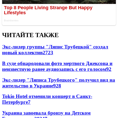
ЧИТАЙТЕ ТАКЖЕ
Экс-лидер группы "Ляпис Трубецкой" создал
новый коллектив
27
23
В суде обнародовали фото мертвого Джексона и
неизвестную ранее аудиозапись с его голосом
9
2
Экс-лидер "Ляписа Трубецкого" получил вид на
жительство в Украине
9
28
Tokio Hotel отменили концерт в Санкт-
Петербурге
7
Украина завоевала бронзу на Детском