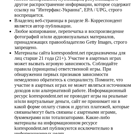
другое распространение информации, которое содержит
ссылку на "Интерфакс-Украина", EPA / UPG, строго
воспрещается.
Владелец веб-страницы в разделе Я- Корреспондент
является автор публикации.
Любое копирование, перепечатка и воспроизведение
фотографий и/или аудиовизуальных материалов,
принадлежащих правообладателю Getty Images, строго
запрещено.
Материалы сайта korrespondent.net предназначены для
лиц старше 21 года (21+). Участие в азартных играх
может вызвать игровую зависимость. Соблюдайте
правила (принципы) ответственной игры. При
обнаружении первых признаков зависимости
немедленно обратитесь к специалисту. Помните, что
участие в азартных играх не может являться источником
доходов или альтернативой работе. Информационный
ресурс korrespondent.net не проводит игры на реальные
и/или виртуальные деньги, сайт не принимает ни в
какой форме оплату ставок и других платежей, которые
связаны/могут быть связаны с азартными играми,
букмекерами или тотализаторами. Какие-либо
материалы на информационном ресурсе
korrespondent.net публикуются исключительно в
информационных целях.