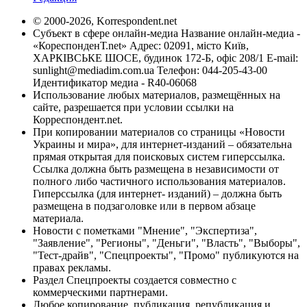
© 2000-2026, Korrespondent.net
Субъект в сфере онлайн-медиа Название онлайн-медиа -
«КореспонденТ.net» Адрес: 02091, місто Київ,
ХАРКІВСЬКЕ ШОСЕ, будинок 172-Б, офіс 208/1 E-mail:
sunlight@mediadim.com.ua
Телефон: 044-205-43-00
Идентификатор медиа - R40-06068
Использование любых материалов, размещённых на
сайте, разрешается при условии ссылки на
Корреспондент.net.
При копировании материалов со страницы «Новости
Украины и мира», для интернет-изданий – обязательна
прямая открытая для поисковых систем гиперссылка.
Ссылка должна быть размещена в независимости от
полного либо частичного использования материалов.
Гиперссылка (для интернет- изданий) – должна быть
размещена в подзаголовке или в первом абзаце
материала.
Новости с пометками "Мнение", "Экспертиза",
"Заявление", "Регионы", "Деньги", "Власть", "Выборы",
"Тест-драйв", "Спецпроекты", "Промо" публикуются на
правах рекламы.
Раздел Спецпроекты создается совместно с
коммерческими партнерами.
Любое копирование, публикация, републикация и