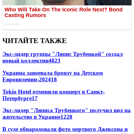
ЧИТАЙТЕ ТАКЖЕ
Экс-лидер группы "Ляпис Трубецкой" создал
новый коллектив
48
23
Украина завоевала бронзу на Детском
Евровидении-2024
18
Tokio Hotel отменили концерт в Санкт-
Петербурге
17
Экс-лидер "Ляписа Трубецкого" получил вид на
жительство в Украине
12
28
В суде обнародовали фото мертвого Джексона и