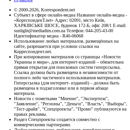
© 2000-2026, Korrespondent.net
Субъект в сфере онлайн-медиа Название онлайн-медиа -
«КореспонденТ.net» Адрес: 02091, місто Київ,
ХАРКІВСЬКЕ ШОСЕ, будинок 172-Б, офіс 208/1 E-mail:
sunlight@mediadim.com.ua
Телефон: 044-205-43-00
Идентификатор медиа - R40-06068
Использование любых материалов, размещённых на
сайте, разрешается при условии ссылки на
Корреспондент.net.
При копировании материалов со страницы «Новости
Украины и мира», для интернет-изданий – обязательна
прямая открытая для поисковых систем гиперссылка.
Ссылка должна быть размещена в независимости от
полного либо частичного использования материалов.
Гиперссылка (для интернет- изданий) – должна быть
размещена в подзаголовке или в первом абзаце
материала.
Новости с пометками "Мнение", "Экспертиза",
"Заявление", "Регионы", "Деньги", "Власть", "Выборы",
"Тест-драйв", "Спецпроекты", "Промо" публикуются на
правах рекламы.
Раздел Спецпроекты создается совместно с
коммерческими партнерами.
Любое копирование, публикация, републикация и