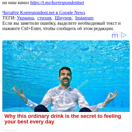
на наш канал
https://t.me/korrespondentnet
Читайте Korrespondent.net в Google News
ТЕГИ:
Украина
,
стихия
,
Шнуров
,
Instagram
Если вы заметили ошибку, выделите необходимый текст и
нажмите Ctrl+Enter, чтобы сообщить об этом редакции.