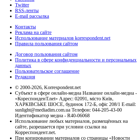
Twitter
RSS-ленты
E-mail рассылка
Контакты
Реклама на сайте
Использование материалов korrespondent.net
Правила пользования сайтом
Договор пользования сайтом
Политика в сфере конфиденциальности и персональных
данных
Пользовательское соглашение
Редакция
© 2000-2026, Korrespondent.net
Субъект в сфере онлайн-медиа Название онлайн-медиа -
«КореспонденТ.net» Адрес: 02091, місто Київ,
ХАРКІВСЬКЕ ШОСЕ, будинок 172-Б, офіс 208/1 E-mail:
sunlight@mediadim.com.ua
Телефон: 044-205-43-00
Идентификатор медиа - R40-06068
Использование любых материалов, размещённых на
сайте, разрешается при условии ссылки на
Корреспондент.net.
При копировании материалов со страницы «Новости