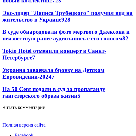
новый коллектив
27
23
Экс-лидер "Ляписа Трубецкого" получил вид на
жительство в Украине
9
28
В суде обнародовали фото мертвого Джексона и
неизвестную ранее аудиозапись с его голосом
8
2
Tokio Hotel отменили концерт в Санкт-
Петербурге
7
Украина завоевала бронзу на Детском
Евровидении-2024
7
На 50 Cent подали в суд за пропаганду
гангстерского образа жизни
5
Читать комментарии
Полная версия сайта
Facebook