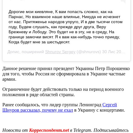
Дорогие мои киевляне, К вам попасть сложно, как на
Парнас, Но взаимное наше влиянье, Никуда не исчезнет
от нас. Притяженье народов упруго, И в две тысячи сотом
году, Будем слушать, как прежде друг друга, Веру
Брежневу и Лободу. Это будет не в эту, не в среду, На
границе замочки висят. Я к вам как-нибудь точно приеду,
Когда будет мне за шестьдесят.
Допис, поширений
Shnurov Sergey
(@shnurovs)
30 Лис 2018 р. о 1:39 PST
Данное решение принял президент Украины Петр Порошенко
для того, чтобы Россия не сформировала в Украине частные
армии.
Ограничение будет действовать только на период военного
положения в ряде областей страны.
Ранее сообщалось, что лидер группы Ленинград
Сергей
Шнуров рассказал, почему не ехал
в Украину с концертами.
Новости от
Корреспондент.net
в Telegram. Подписывайтесь