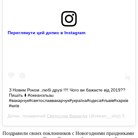
Переглянути цей допис в Instagram
З Новим Роком ,любі друзі !!!! Чого ви бажаєте від 2019??
Пишіть ⬇️ #океанэльзы
#вакарчук#святославвакарчук#україна#одеса#львів#харків
#київ
Допис, поширений
Святослав Вакарчук
(@okean__elzy)
31 Гру 2018 р. о 10:37 PST
Поздравили своих поклонников с Новогодними праздниками