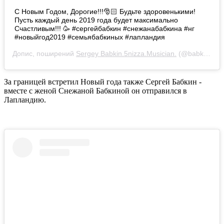
С Новым Годом, Дорогие!!!🎅🏻 Будьте здоровенькими!
Пусть каждый день 2019 года будет максимально
Счастливым!!! 🥳 #сергейбабкин #снежанабабкина #нг
#новыйгод2019 #семьябабкиных #лапландия
Допис, поширений
Sergey Babkin.5nizza.Musician.
(@babkin_official)
За границей встретил Новый года также Сергей Бабкин -
вместе с женой Снежаной Бабкиной он отправился в
Лапландию.