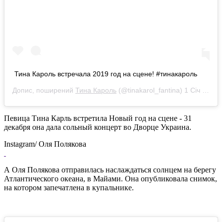
Тина Кароль встречала 2019 год на сцене! #тинакароль
Допис, поширений
Тина Кароль
(@tinakarol_fantina)
1 Січ 2019 р. о 12:47 PST
Певица Тина Карль встретила Новый год на сцене - 31
декабря она дала сольный концерт во Дворце Украина.
Instagram/ Оля Полякова
А Оля Полякова отправилась наслаждаться солнцем на берегу
Атлантического океана, в Майами. Она опубликовала снимок,
на котором запечатлена в купальнике.