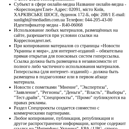
Субъект в сфере онлайн-медиа Название онлайн-медиа -
«КореспонденТ.net» Адрес: 02091, місто Київ,
ХАРКІВСЬКЕ ШОСЕ, будинок 172-Б, офіс 208/1 E-mail:
sunlight@mediadim.com.ua
Телефон: 044-205-43-00
Идентификатор медиа - R40-06068
Использование любых материалов, размещённых на
сайте, разрешается при условии ссылки на
Корреспондент.net.
При копировании материалов со страницы «Новости
Украины и мира», для интернет-изданий – обязательна
прямая открытая для поисковых систем гиперссылка.
Ссылка должна быть размещена в независимости от
полного либо частичного использования материалов.
Гиперссылка (для интернет- изданий) – должна быть
размещена в подзаголовке или в первом абзаце
материала.
Новости с пометками "Мнение", "Экспертиза",
"Заявление", "Регионы", "Деньги", "Власть", "Выборы",
"Тест-драйв", "Спецпроекты", "Промо" публикуются на
правах рекламы.
Раздел Спецпроекты создается совместно с
коммерческими партнерами.
Любое копирование, публикация, републикация и
другое распространение информации, которое содержит
ссылку на "Интерфакс-Украина", EPA / UPG, строго