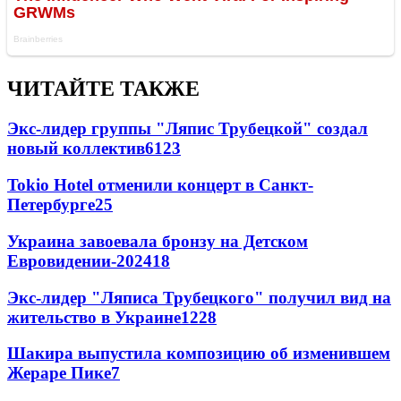
ЧИТАЙТЕ ТАКЖЕ
Экс-лидер группы "Ляпис Трубецкой" создал
новый коллектив
61
23
Tokio Hotel отменили концерт в Санкт-
Петербурге
25
Украина завоевала бронзу на Детском
Евровидении-2024
18
Экс-лидер "Ляписа Трубецкого" получил вид на
жительство в Украине
12
28
Шакира выпустила композицию об изменившем
Жераре Пике
7