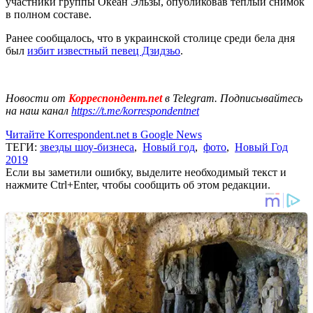
участники группы Океан Эльзы, опубликовав теплый снимок
в полном составе.
Ранее сообщалось, что в украинской столице среди бела дня
был
избит известный певец Дзидзьо
.
Новости от
Корреспондент.net
в Telegram. Подписывайтесь
на наш канал
https://t.me/korrespondentnet
Читайте Korrespondent.net в Google News
ТЕГИ:
звезды шоу-бизнеса
,
Новый год
,
фото
,
Новый Год
2019
Если вы заметили ошибку, выделите необходимый текст и
нажмите Ctrl+Enter, чтобы сообщить об этом редакции.