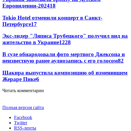
Евровидении-2024
18
Tokio Hotel отменили концерт в Санкт-
Петербурге
17
Экс-лидер "Ляписа Трубецкого" получил вид на
жительство в Украине
12
28
В суде обнародовали фото мертвого Джексона и
неизвестную ранее аудиозапись с его голосом
8
2
Шакира выпустила композицию об изменившем
Жераре Пике
6
Читать комментарии
Полная версия сайта
Facebook
Twitter
RSS-ленты