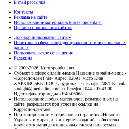
E-mail рассылка
Контакты
Реклама на сайте
Использование материалов korrespondent.net
Правила пользования сайтом
Договор пользования сайтом
Политика в сфере конфиденциальности и персональных
данных
Пользовательское соглашение
Редакция
© 2000-2026, Korrespondent.net
Субъект в сфере онлайн-медиа Название онлайн-медиа -
«КореспонденТ.net» Адрес: 02091, місто Київ,
ХАРКІВСЬКЕ ШОСЕ, будинок 172-Б, офіс 208/1 E-mail:
sunlight@mediadim.com.ua
Телефон: 044-205-43-00
Идентификатор медиа - R40-06068
Использование любых материалов, размещённых на
сайте, разрешается при условии ссылки на
Корреспондент.net.
При копировании материалов со страницы «Новости
Украины и мира», для интернет-изданий – обязательна
прямая открытая для поисковых систем гиперссылка.