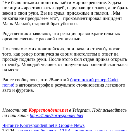
"Не было никаких попыток найти мирное решение. Задача
полиции - арестовывать людей, нарушающих закон, а не брать
закон в свои руки. Вы не судья, присяжные и палачи... Мы
никогда не преодолеем это", - прокомментировал инцидент
Марк Маккой, старший брат убитого.
Родственники заявляют, что реакция правоохранительных
органов связана с расовой неприязнью.
По словам самих полицейских, они начали стрельбу после
того, как рэпер потянулся за своим пистолетом в ответ на
просьбу поднять руки. После этого был отдан приказ открыть
стрельбу. Молодой человек от полученных ранений скончался
на месте.
Ранее сообщалось, что 28-летний
британский рэпер Cadet
погиб
в автокатастрофе в результате столкновения легкового
авто и фургона.
Новости от
Корреспондент.net
в Telegram. Подписывайтесь
на наш канал
https://t.me/korrespondentnet
Читайте Korrespondent.net в Google News
ТЕГИ:
звезды шоу-бизнеса
,
США
,
полиция
,
рэпер
,
расстрел