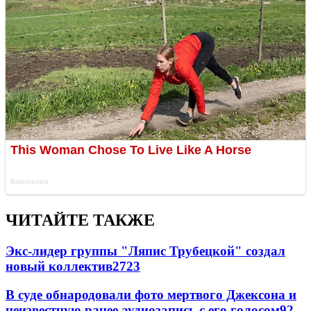
ЧИТАЙТЕ ТАКЖЕ
Экс-лидер группы "Ляпис Трубецкой" создал
новый коллектив
27
23
В суде обнародовали фото мертвого Джексона и
неизвестную ранее аудиозапись с его голосом
9
2