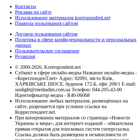
Контакты
Реклама на сайте
Использование материалов korrespondent.net
Правила пользования сайтом
Договор пользования сайтом
Политика в сфере конфиденциальности и персональных
данных
Пользовательское соглашение
Редакция
© 2000-2026, Korrespondent.net
Субъект в сфере онлайн-медиа Название онлайн-медиа -
«КореспонденТ.net» Адрес: 02091, місто Київ,
ХАРКІВСЬКЕ ШОСЕ, будинок 172-Б, офіс 208/1 E-mail:
sunlight@mediadim.com.ua
Телефон: 044-205-43-00
Идентификатор медиа - R40-06068
Использование любых материалов, размещённых на
сайте, разрешается при условии ссылки на
Корреспондент.net.
При копировании материалов со страницы «Новости
Украины и мира», для интернет-изданий – обязательна
прямая открытая для поисковых систем гиперссылка.
Ссылка должна быть размещена в независимости от