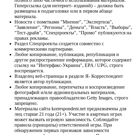
полного либо частичного использования материалов.
Гиперссылка (для интернет- изданий) – должна быть
размещена в подзаголовке или в первом абзаце
материала.
Новости с пометками "Мнение", "Экспертиза",
"Заявление", "Регионы", "Деньги", "Власть", "Выборы",
"Тест-драйв", "Спецпроекты", "Промо" публикуются на
правах рекламы.
Раздел Спецпроекты создается совместно с
коммерческими партнерами.
Любое копирование, публикация, републикация и
другое распространение информации, которое содержит
ссылку на "Интерфакс-Украина", EPA / UPG, строго
воспрещается.
Владелец веб-страницы в разделе Я- Корреспондент
является автор публикации.
Любое копирование, перепечатка и воспроизведение
фотографий и/или аудиовизуальных материалов,
принадлежащих правообладателю Getty Images, строго
запрещено.
Материалы сайта korrespondent.net предназначены для
лиц старше 21 года (21+). Участие в азартных играх
может вызвать игровую зависимость. Соблюдайте
правила (принципы) ответственной игры. При
обнаружении первых признаков зависимости