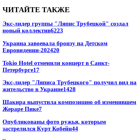
ЧИТАЙТЕ ТАКЖЕ
Экс-лидер группы "Ляпис Трубецкой" создал
новый коллектив
62
23
Украина завоевала бронзу на Детском
Евровидении-2024
20
Tokio Hotel отменили концерт в Санкт-
Петербурге
17
Экс-лидер "Ляписа Трубецкого" получил вид на
жительство в Украине
14
28
Шакира выпустила композицию об изменившем
Жераре Пике
7
Опубликованы фото ружья, которым
застрелился Курт Кобейн
4
4