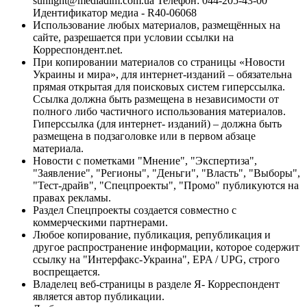
sunlight@mediadim.com.ua
Телефон: 044-205-43-00
Идентификатор медиа - R40-06068
Использование любых материалов, размещённых на
сайте, разрешается при условии ссылки на
Корреспондент.net.
При копировании материалов со страницы «Новости
Украины и мира», для интернет-изданий – обязательна
прямая открытая для поисковых систем гиперссылка.
Ссылка должна быть размещена в независимости от
полного либо частичного использования материалов.
Гиперссылка (для интернет- изданий) – должна быть
размещена в подзаголовке или в первом абзаце
материала.
Новости с пометками "Мнение", "Экспертиза",
"Заявление", "Регионы", "Деньги", "Власть", "Выборы",
"Тест-драйв", "Спецпроекты", "Промо" публикуются на
правах рекламы.
Раздел Спецпроекты создается совместно с
коммерческими партнерами.
Любое копирование, публикация, републикация и
другое распространение информации, которое содержит
ссылку на "Интерфакс-Украина", EPA / UPG, строго
воспрещается.
Владелец веб-страницы в разделе Я- Корреспондент
является автор публикации.