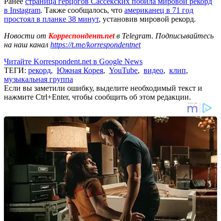
Ранее
страница герцогов Сассекских побила мировой рекорд
в Instagram
. Также сообщалось, что
американец в 71 год
простоял в планке 38 минут
, установив мировой рекорд.
Новости от
Корреспондент.net
в Telegram. Подписывайтесь
на наш канал
https://t.me/korrespondentnet
Читайте Korrespondent.net в Google News
ТЕГИ:
рекорд
,
Южная Корея
,
YouTube
,
видео
,
клип
,
музыкальная группа
Если вы заметили ошибку, выделите необходимый текст и
нажмите Ctrl+Enter, чтобы сообщить об этом редакции.