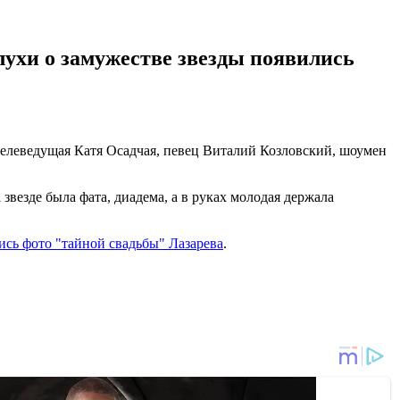
лухи о замужестве звезды появились
 телеведущая Катя Осадчая, певец Виталий Козловский, шоумен
звезде была фата, диадема, а в руках молодая держала
ись фото "тайной свадьбы" Лазарева
.