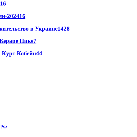
16
ии-2024
16
жительство в Украине
14
28
Жераре Пике
7
 Курт Кобейн
4
4
в РФ