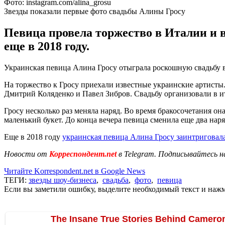
Фото: instagram.com/alina_grosu
Звезды показали первые фото свадьбы Алины Гросу
Певица провела торжество в Италии и в
еще в 2018 году.
Украинская певица Алина Гросу отыграла роскошную свадьбу в
На торжество к Гросу приехали известные украинские артисты
Дмитрий Коляденко и Павел Зибров. Свадьбу организовали в и
Гросу несколько раз меняла наряд. Во время бракосочетания он
маленький букет. До конца вечера певица сменила еще два наря
Еще в 2018 году
украинская певица Алина Гросу заинтриговал
Новости от
Корреспондент.net
в Telegram. Подписывайтесь н
Читайте Korrespondent.net в Google News
ТЕГИ:
звезды шоу-бизнеса
,
свадьба
,
фото
,
певица
Если вы заметили ошибку, выделите необходимый текст и нажми