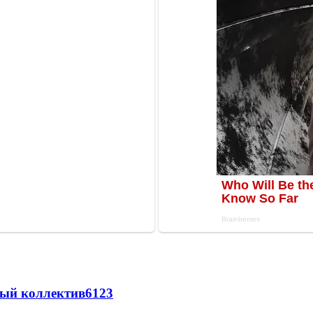
вый коллектив
61
23