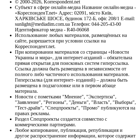
© 2000-2026, Korrespondent.net
Субъект в сфере онлайн-медиа Название онлайн-медиа -
«КореспонденТ.net» Адрес: 02091, місто Київ,
ХАРКІВСЬКЕ ШОСЕ, будинок 172-Б, офіс 208/1 E-mail:
sunlight@mediadim.com.ua
Телефон: 044-205-43-00
Идентификатор медиа - R40-06068
Использование любых материалов, размещённых на
сайте, разрешается при условии ссылки на
Корреспондент.net.
При копировании материалов со страницы «Новости
Украины и мира», для интернет-изданий – обязательна
прямая открытая для поисковых систем гиперссылка.
Ссылка должна быть размещена в независимости от
полного либо частичного использования материалов.
Гиперссылка (для интернет- изданий) – должна быть
размещена в подзаголовке или в первом абзаце
материала.
Новости с пометками "Мнение", "Экспертиза",
"Заявление", "Регионы", "Деньги", "Власть", "Выборы",
"Тест-драйв", "Спецпроекты", "Промо" публикуются на
правах рекламы.
Раздел Спецпроекты создается совместно с
коммерческими партнерами.
Любое копирование, публикация, републикация и
другое распространение информации, которое содержит