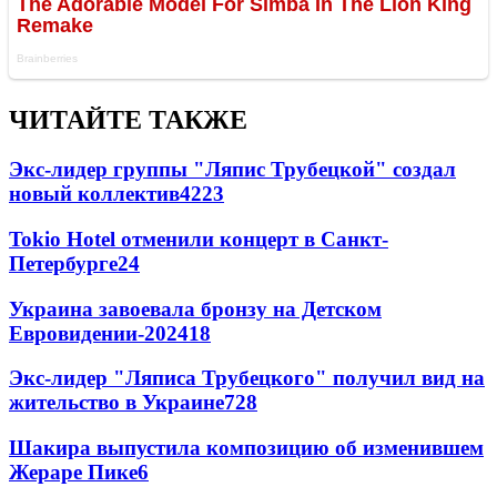
ЧИТАЙТЕ ТАКЖЕ
Экс-лидер группы "Ляпис Трубецкой" создал
новый коллектив
42
23
Tokio Hotel отменили концерт в Санкт-
Петербурге
24
Украина завоевала бронзу на Детском
Евровидении-2024
18
Экс-лидер "Ляписа Трубецкого" получил вид на
жительство в Украине
7
28
Шакира выпустила композицию об изменившем
Жераре Пике
6