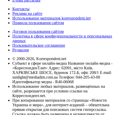
E-mail рассылка
Контакты
Реклама на сайте
Использование материалов korrespondent.net
Правила пользования сайтом
Договор пользования сайтом
Политика в сфере конфиденциальности и персональных
данных
Пользовательское соглашение
Редакция
© 2000-2026, Korrespondent.net
Субъект в сфере онлайн-медиа Название онлайн-медиа -
«КореспонденТ.net» Адрес: 02091, місто Київ,
ХАРКІВСЬКЕ ШОСЕ, будинок 172-Б, офіс 208/1 E-mail:
sunlight@mediadim.com.ua
Телефон: 044-205-43-00
Идентификатор медиа - R40-06068
Использование любых материалов, размещённых на
сайте, разрешается при условии ссылки на
Корреспондент.net.
При копировании материалов со страницы «Новости
Украины и мира», для интернет-изданий – обязательна
прямая открытая для поисковых систем гиперссылка.
Ссылка должна быть размещена в независимости от