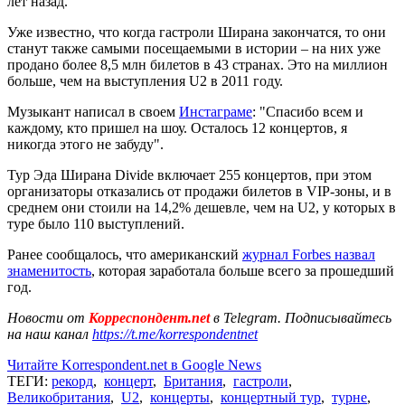
лет назад.
Уже известно, что когда гастроли Ширана закончатся, то они
станут также самыми посещаемыми в истории – на них уже
продано более 8,5 млн билетов в 43 странах. Это на миллион
больше, чем на выступления U2 в 2011 году.
Музыкант написал в своем
Инстаграме
: "Спасибо всем и
каждому, кто пришел на шоу. Осталось 12 концертов, я
никогда этого не забуду".
Тур Эда Ширана Divide включает 255 концертов, при этом
организаторы отказались от продажи билетов в VIP-зоны, и в
среднем они стоили на 14,2% дешевле, чем на U2, у которых в
туре было 110 выступлений.
Ранее сообщалось, что американский
журнал Forbes назвал
знаменитость
, которая заработала больше всего за прошедший
год.
Новости от
Корреспондент.net
в Telegram. Подписывайтесь
на наш канал
https://t.me/korrespondentnet
Читайте Korrespondent.net в Google News
ТЕГИ:
рекорд
,
концерт
,
Британия
,
гастроли
,
Великобритания
,
U2
,
концерты
,
концертный тур
,
турне
,