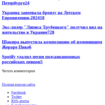
Петербурге
24
Украина завоевала бронзу на Детском
Евровидении-2024
18
Экс-лидер "Ляписа Трубецкого" получил вид на
жительство в Украине
7
28
Шакира выпустила композицию об изменившем
Жераре Пике
6
Spotify удалил песни подсанкционных
российских певцов
5
Читать комментарии
Полная версия сайта
Facebook
Twitter
RSS-ленты