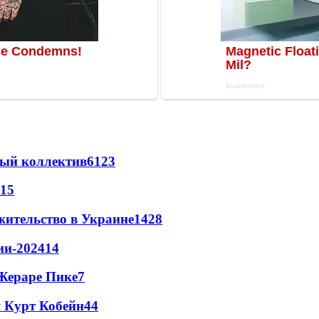
вый коллектив
61
23
15
жительство в Украине
14
28
ии-2024
14
Жераре Пике
7
 Курт Кобейн
4
4