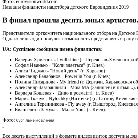
Фото: eurovisionworld.com
Названы финалисты нацотбора детского Евровидения 2019
В финал прошли десять юных артистов.
Представители оргкомитета национального отбора на Детское 
Однако лишь один получит возможность представлять страну н
UA: Суспільне сообщило имена финалистов:
Валерия Христюк - I will shine (г. Переяслав-Хмельницкий
София Иванько - "Коли здається" (г. Киев)
Алиса Чиджан - "Новий день" (г. Харьков)
Александр Балабанов - Power in You (г. Киев)
Полина Писарцова - My friend (г. Дергачи, Харьковская об
Александр Зазарашвили - Moia MA (Залишені в пітьмі...),
Варвара Кошевая - "Диво в розмаїтті" (г. Киев)
Мария Ткачук - Nytochky (Ниточки) (с. Гатное, Киевская о
Ангелина Теренникова - Fly away (г. Вышгород, Киевская 
Евангелина Замула - "Малю You" (г. Киев).
Фото:
Суспільне мовлення
Все десять выступлений в формате видеовизиток доступны для пр