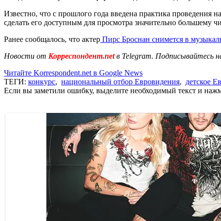
Известно, что с прошлого года введена практика проведения на
сделать его доступным для просмотра значительно большему чи
Ранее сообщалось, что актер
Пирс Броснан снимется в музыкал
Новости от
Корреспондент.net
в Telegram. Подписывайтесь н
Читайте Korrespondent.net в Google News
ТЕГИ:
конкурс
,
национальный отбор Евровидения
,
детское Е
Если вы заметили ошибку, выделите необходимый текст и нажми