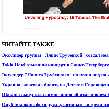
ЧИТАЙТЕ ТАКЖЕ
Экс-лидер группы "Ляпис Трубецкой" создал но
Tokio Hotel отменили концерт в Санкт-Петербурге
Экс-лидер "Ляписа Трубецкого" получил вид на 
Украина завоевала бронзу на Детском Евровиден
Шакира выпустила композицию об изменившем 
Опубликованы фото ружья, которым застрелился