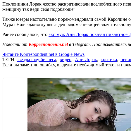
Поклонники Лорак жестко раскритиковали возлюбленного певицы
женщину так веди себя подобающе”.
Также юзеры настоятельно порекомендовали самой Каролине об
Мурат Налчаджиоглу выглядел рядом с певицей значительно лу
Ранее сообщалось, что
экс-муж Ани Лорак показал пикантное 
Новости от
Корреспондент.net
в Telegram. Подписывайтесь н
Читайте Korrespondent.net в Google News
ТЕГИ:
звезды шоу-бизнеса
,
видео
,
Ани Лорак
,
критика
,
певи
Если вы заметили ошибку, выделите необходимый текст и нажми