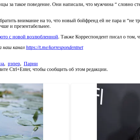
 за такое поведение. Они написали, что мужчина “ словно стес
ратить внимание на то, что новый бойфренд ей не пара и “не т
чше и презентабельнее.
фото с новой возлюбленной
. Также Корреспондент писал о том, 
а наш канал
https://t.me/korrespondentnet
ца
,
рэпер
,
Парни
те Ctrl+Enter, чтобы сообщить об этом редакции.