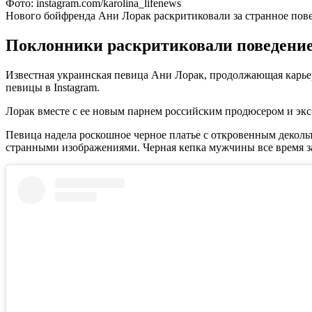
Фото: instagram.com/karolina_lifenews
Нового бойфренда Ани Лорак раскритиковали за странное пов
Поклонники раскритиковали поведение 
Известная украинская певица Ани Лорак, продолжающая карье
певицы в Instagram.
Лорак вместе с ее новым парнем российским продюсером и э
Певица надела роскошное черное платье с откровенным декольт
странными изображениями. Черная кепка мужчины все время за