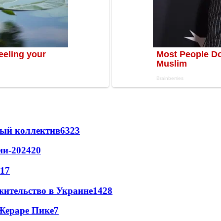
вый коллектив
63
23
ии-2024
20
17
жительство в Украине
14
28
Жераре Пике
7