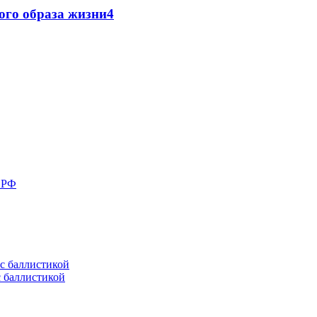
кого образа жизни
4
в РФ
с баллистикой