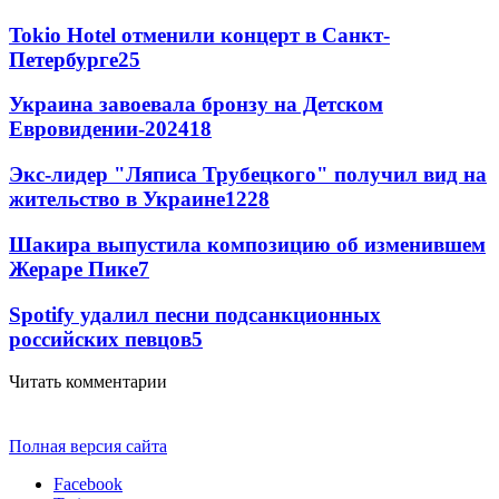
Tokio Hotel отменили концерт в Санкт-
Петербурге
25
Украина завоевала бронзу на Детском
Евровидении-2024
18
Экс-лидер "Ляписа Трубецкого" получил вид на
жительство в Украине
12
28
Шакира выпустила композицию об изменившем
Жераре Пике
7
Spotify удалил песни подсанкционных
российских певцов
5
Читать комментарии
Полная версия сайта
Facebook