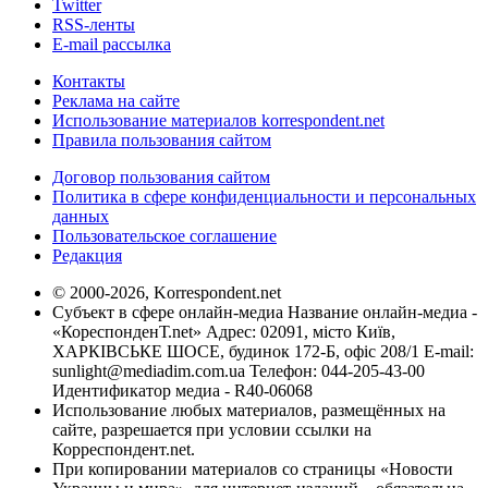
Twitter
RSS-ленты
E-mail рассылка
Контакты
Реклама на сайте
Использование материалов korrespondent.net
Правила пользования сайтом
Договор пользования сайтом
Политика в сфере конфиденциальности и персональных
данных
Пользовательское соглашение
Редакция
© 2000-2026, Korrespondent.net
Субъект в сфере онлайн-медиа Название онлайн-медиа -
«КореспонденТ.net» Адрес: 02091, місто Київ,
ХАРКІВСЬКЕ ШОСЕ, будинок 172-Б, офіс 208/1 E-mail:
sunlight@mediadim.com.ua
Телефон: 044-205-43-00
Идентификатор медиа - R40-06068
Использование любых материалов, размещённых на
сайте, разрешается при условии ссылки на
Корреспондент.net.
При копировании материалов со страницы «Новости