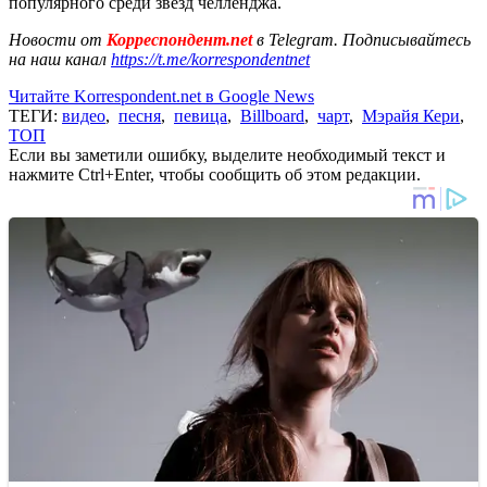
популярного среди звезд челленджа.
Новости от
Корреспондент.net
в Telegram. Подписывайтесь
на наш канал
https://t.me/korrespondentnet
Читайте Korrespondent.net в Google News
ТЕГИ:
видео
,
песня
,
певица
,
Billboard
,
чарт
,
Мэрайя Кери
,
ТОП
Если вы заметили ошибку, выделите необходимый текст и
нажмите Ctrl+Enter, чтобы сообщить об этом редакции.