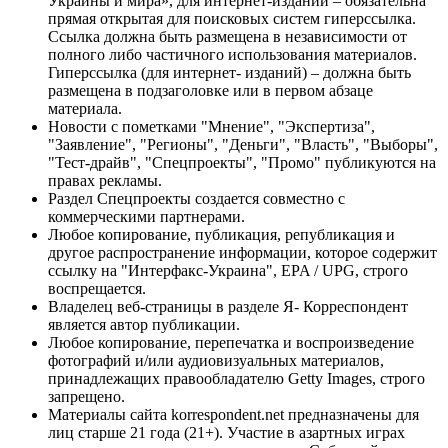
Украины и мира», для интернет-изданий – обязательна
прямая открытая для поисковых систем гиперссылка.
Ссылка должна быть размещена в независимости от
полного либо частичного использования материалов.
Гиперссылка (для интернет- изданий) – должна быть
размещена в подзаголовке или в первом абзаце
материала.
Новости с пометками "Мнение", "Экспертиза",
"Заявление", "Регионы", "Деньги", "Власть", "Выборы",
"Тест-драйв", "Спецпроекты", "Промо" публикуются на
правах рекламы.
Раздел Спецпроекты создается совместно с
коммерческими партнерами.
Любое копирование, публикация, републикация и
другое распространение информации, которое содержит
ссылку на "Интерфакс-Украина", EPA / UPG, строго
воспрещается.
Владелец веб-страницы в разделе Я- Корреспондент
является автор публикации.
Любое копирование, перепечатка и воспроизведение
фотографий и/или аудиовизуальных материалов,
принадлежащих правообладателю Getty Images, строго
запрещено.
Материалы сайта korrespondent.net предназначены для
лиц старше 21 года (21+). Участие в азартных играх