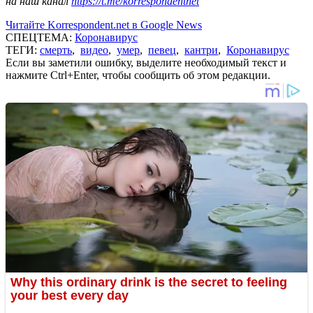
на наш канал
https://t.me/korrespondentnet
Читайте Korrespondent.net в Google News
СПЕЦТЕМА:
Коронавирус
ТЕГИ:
смерть
,
видео
,
умер
,
певец
,
кантри
,
Коронавирус
Если вы заметили ошибку, выделите необходимый текст и
нажмите Ctrl+Enter, чтобы сообщить об этом редакции.