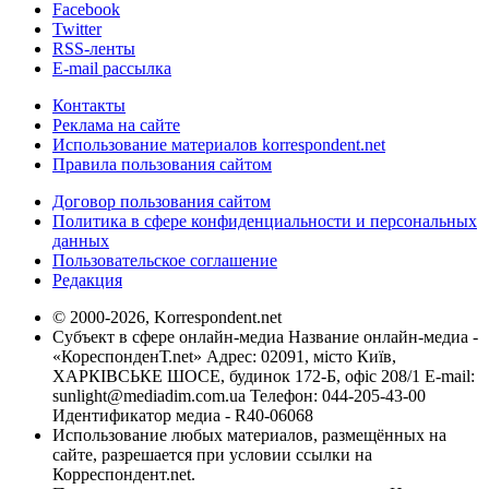
Facebook
Twitter
RSS-ленты
E-mail рассылка
Контакты
Реклама на сайте
Использование материалов korrespondent.net
Правила пользования сайтом
Договор пользования сайтом
Политика в сфере конфиденциальности и персональных
данных
Пользовательское соглашение
Редакция
© 2000-2026, Korrespondent.net
Субъект в сфере онлайн-медиа Название онлайн-медиа -
«КореспонденТ.net» Адрес: 02091, місто Київ,
ХАРКІВСЬКЕ ШОСЕ, будинок 172-Б, офіс 208/1 E-mail:
sunlight@mediadim.com.ua
Телефон: 044-205-43-00
Идентификатор медиа - R40-06068
Использование любых материалов, размещённых на
сайте, разрешается при условии ссылки на
Корреспондент.net.