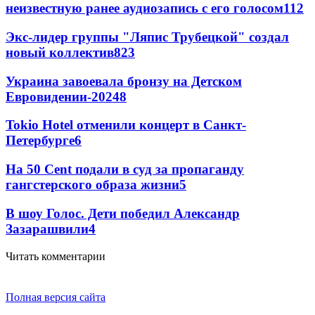
неизвестную ранее аудиозапись с его голосом
11
2
Экс-лидер группы "Ляпис Трубецкой" создал
новый коллектив
8
23
Украина завоевала бронзу на Детском
Евровидении-2024
8
Tokio Hotel отменили концерт в Санкт-
Петербурге
6
На 50 Cent подали в суд за пропаганду
гангстерского образа жизни
5
В шоу Голос. Дети победил Александр
Зазарашвили
4
Читать комментарии
Полная версия сайта