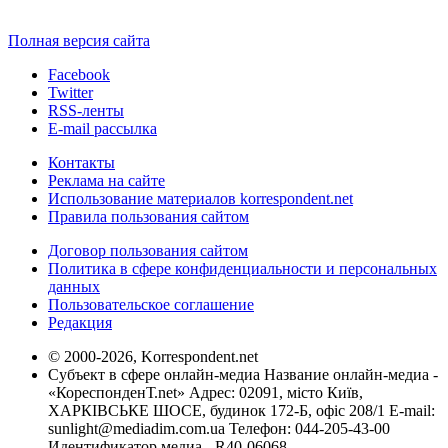
Полная версия сайта
Facebook
Twitter
RSS-ленты
E-mail рассылка
Контакты
Реклама на сайте
Использование материалов korrespondent.net
Правила пользования сайтом
Договор пользования сайтом
Политика в сфере конфиденциальности и персональных
данных
Пользовательское соглашение
Редакция
© 2000-2026, Korrespondent.net
Субъект в сфере онлайн-медиа Название онлайн-медиа -
«КореспонденТ.net» Адрес: 02091, місто Київ,
ХАРКІВСЬКЕ ШОСЕ, будинок 172-Б, офіс 208/1 E-mail:
sunlight@mediadim.com.ua
Телефон: 044-205-43-00
Идентификатор медиа - R40-06068