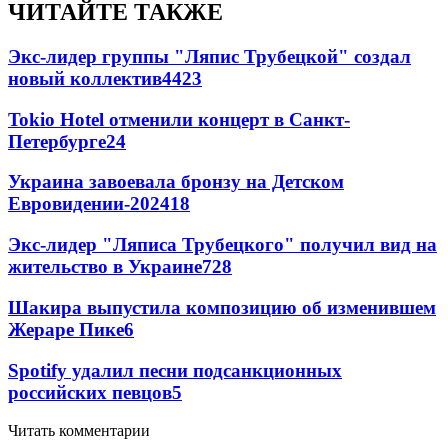
ЧИТАЙТЕ ТАКЖЕ
Экс-лидер группы "Ляпис Трубецкой" создал
новый коллектив
44
23
Tokio Hotel отменили концерт в Санкт-
Петербурге
24
Украина завоевала бронзу на Детском
Евровидении-2024
18
Экс-лидер "Ляписа Трубецкого" получил вид на
жительство в Украине
7
28
Шакира выпустила композицию об изменившем
Жераре Пике
6
Spotify удалил песни подсанкционных
российских певцов
5
Читать комментарии