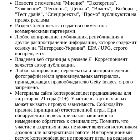
Новости с пометками "Мнение", "Экспертиза",
"Заявление", "Регионы", "Деньги", "Власть", "Выборы",
"Тест-драйв", "Спецпроекты", "Промо" публикуются на
правах рекламы.
Раздел Спецпроекты создается совместно с
коммерческими партнерами.
Любое копирование, публикация, републикация и
другое распространение информации, которое содержит
ссылку на "Интерфакс-Украина", EPA / UPG, строго
воспрещается.
Владелец веб-страницы в разделе Я- Корреспондент
является автор публикации.
Любое копирование, перепечатка и воспроизведение
фотографий и/или аудиовизуальных материалов,
принадлежащих правообладателю Getty Images, строго
запрещено.
Материалы сайта korrespondent.net предназначены для
лиц старше 21 года (21+). Участие в азартных играх
может вызвать игровую зависимость. Соблюдайте
правила (принципы) ответственной игры. При
обнаружении первых признаков зависимости
немедленно обратитесь к специалисту. Помните, что
участие в азартных играх не может являться источником
доходов или альтернативой работе. Информационный
ресурс korrespondent.net не проводит игры на реальные