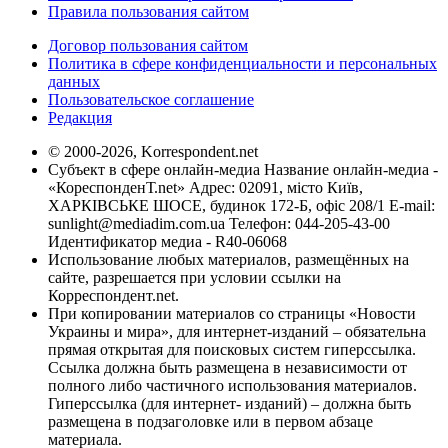
Правила пользования сайтом
Договор пользования сайтом
Политика в сфере конфиденциальности и персональных
данных
Пользовательское соглашение
Редакция
© 2000-2026, Korrespondent.net
Субъект в сфере онлайн-медиа Название онлайн-медиа -
«КореспонденТ.net» Адрес: 02091, місто Київ,
ХАРКІВСЬКЕ ШОСЕ, будинок 172-Б, офіс 208/1 E-mail:
sunlight@mediadim.com.ua
Телефон: 044-205-43-00
Идентификатор медиа - R40-06068
Использование любых материалов, размещённых на
сайте, разрешается при условии ссылки на
Корреспондент.net.
При копировании материалов со страницы «Новости
Украины и мира», для интернет-изданий – обязательна
прямая открытая для поисковых систем гиперссылка.
Ссылка должна быть размещена в независимости от
полного либо частичного использования материалов.
Гиперссылка (для интернет- изданий) – должна быть
размещена в подзаголовке или в первом абзаце
материала.