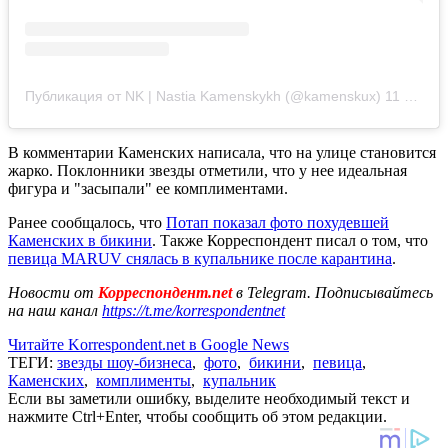
Публикация от NK | Nastia Kamenskykh (@kamenskux)
11 Июн 2020 в 5:06 PDT
В комментарии Каменских написала, что на улице становится
жарко. Поклонники звезды отметили, что у нее идеальная
фигура и "засыпали" ее комплиментами.
Ранее сообщалось, что
Потап показал фото похудевшей
Каменских в бикини
. Также Корреспондент писал о том, что
певица MARUV снялась в купальнике после карантина
.
Новости от
Корреспондент.net
в Telegram. Подписывайтесь
на наш канал
https://t.me/korrespondentnet
Читайте Korrespondent.net в Google News
ТЕГИ:
звезды шоу-бизнеса
,
фото
,
бикини
,
певица
,
Каменских
,
комплименты
,
купальник
Если вы заметили ошибку, выделите необходимый текст и
нажмите Ctrl+Enter, чтобы сообщить об этом редакции.