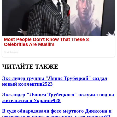
ЧИТАЙТЕ ТАКЖЕ
Экс-лидер группы "Ляпис Трубецкой" создал
новый коллектив
25
23
Экс-лидер "Ляписа Трубецкого" получил вид на
жительство в Украине
9
28
В суде обнародовали фото мертвого Джексона и
неизвестную ранее аудиозапись с его голосом
8
2