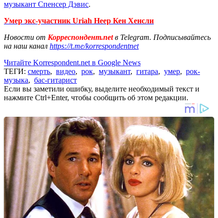
музыкант Спенсер Дэвис
.
Умер экс-участник Uriah Heep Кен Хенсли
Новости от
Корреспондент.net
в Telegram. Подписывайтесь
на наш канал
https://t.me/korrespondentnet
Читайте Korrespondent.net в Google News
ТЕГИ:
смерть
,
видео
,
рок
,
музыкант
,
гитара
,
умер
,
рок-
музыка
,
бас-гитарист
Если вы заметили ошибку, выделите необходимый текст и
нажмите Ctrl+Enter, чтобы сообщить об этом редакции.