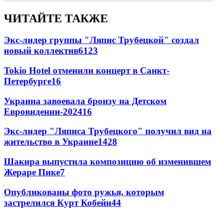
ЧИТАЙТЕ ТАКЖЕ
Экс-лидер группы "Ляпис Трубецкой" создал
новый коллектив
61
23
Tokio Hotel отменили концерт в Санкт-
Петербурге
16
Украина завоевала бронзу на Детском
Евровидении-2024
16
Экс-лидер "Ляписа Трубецкого" получил вид на
жительство в Украине
14
28
Шакира выпустила композицию об изменившем
Жераре Пике
7
Опубликованы фото ружья, которым
застрелился Курт Кобейн
4
4