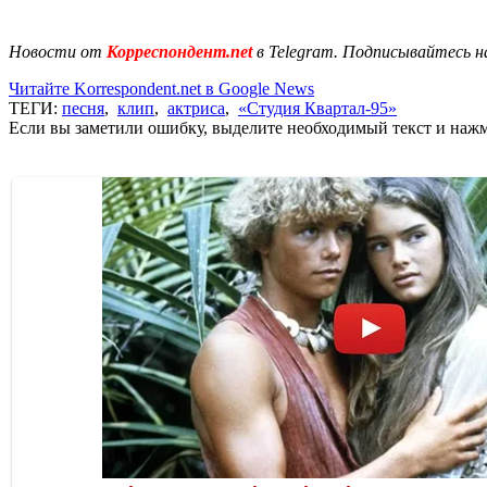
Новости от
Корреспондент.net
в Telegram. Подписывайтесь н
Читайте Korrespondent.net в Google News
ТЕГИ:
песня
,
клип
,
актриса
,
«Студия Квартал-95»
Если вы заметили ошибку, выделите необходимый текст и нажми