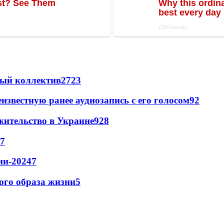
вый коллектив
27
23
известную ранее аудиозапись с его голосом
9
2
жительство в Украине
9
28
7
ии-2024
7
кого образа жизни
5