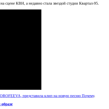
на сцене КВН, а недавно стала звездой студии Квартал-95.
OROFEEVA, представила клип на новую песню Почему
.
 образе