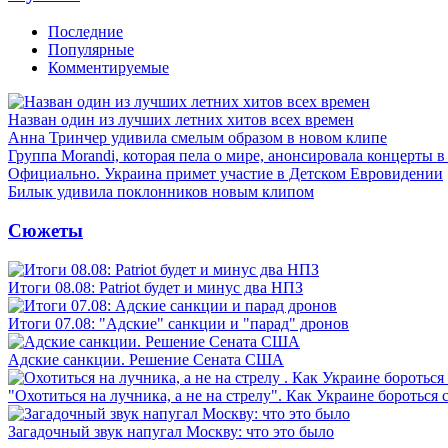
Последние
Популярные
Комментируемые
Назван один из лучших летних хитов всех времен
Анна Тринчер удивила смелым образом в новом клипе
Группа Morandi, которая пела о мире, анонсировала концерты 
Официально. Украина примет участие в Детском Евровидении
Билык удивила поклонников новым клипом
Сюжеты
Итоги 08.08: Patriot будет и минус два НПЗ
Итоги 07.08: "Адские" санкции и "парад" дронов
Адские санкции. Решение Сената США
"Охотиться на лучника, а не на стрелу". Как Украине бороться 
Загадочный звук напугал Москву: что это было