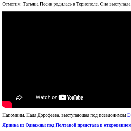
Отметим, Татьяна Песик родилась в Тернополе. Она выступала 
Напомним, Надя Дорофеева, выступающая под псевдонимом
D
Яринка из Однажды под Полтавой предстала в откровенном