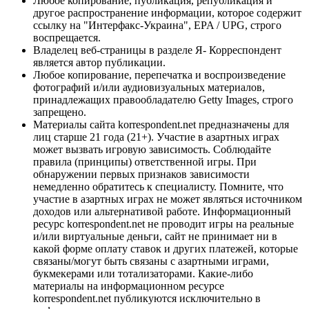
Любое копирование, публикация, републикация и
другое распространение информации, которое содержит
ссылку на "Интерфакс-Украина", EPA / UPG, строго
воспрещается.
Владелец веб-страницы в разделе Я- Корреспондент
является автор публикации.
Любое копирование, перепечатка и воспроизведение
фотографий и/или аудиовизуальных материалов,
принадлежащих правообладателю Getty Images, строго
запрещено.
Материалы сайта korrespondent.net предназначены для
лиц старше 21 года (21+). Участие в азартных играх
может вызвать игровую зависимость. Соблюдайте
правила (принципы) ответственной игры. При
обнаружении первых признаков зависимости
немедленно обратитесь к специалисту. Помните, что
участие в азартных играх не может являться источником
доходов или альтернативой работе. Информационный
ресурс korrespondent.net не проводит игры на реальные
и/или виртуальные деньги, сайт не принимает ни в
какой форме оплату ставок и других платежей, которые
связаны/могут быть связаны с азартными играми,
букмекерами или тотализаторами. Какие-либо
материалы на информационном ресурсе
korrespondent.net публикуются исключительно в