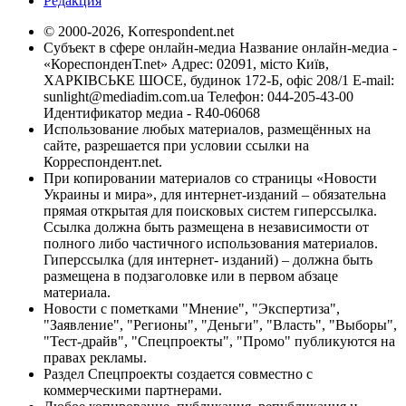
Редакция
© 2000-2026, Korrespondent.net
Субъект в сфере онлайн-медиа Название онлайн-медиа -
«КореспонденТ.net» Адрес: 02091, місто Київ,
ХАРКІВСЬКЕ ШОСЕ, будинок 172-Б, офіс 208/1 E-mail:
sunlight@mediadim.com.ua
Телефон: 044-205-43-00
Идентификатор медиа - R40-06068
Использование любых материалов, размещённых на
сайте, разрешается при условии ссылки на
Корреспондент.net.
При копировании материалов со страницы «Новости
Украины и мира», для интернет-изданий – обязательна
прямая открытая для поисковых систем гиперссылка.
Ссылка должна быть размещена в независимости от
полного либо частичного использования материалов.
Гиперссылка (для интернет- изданий) – должна быть
размещена в подзаголовке или в первом абзаце
материала.
Новости с пометками "Мнение", "Экспертиза",
"Заявление", "Регионы", "Деньги", "Власть", "Выборы",
"Тест-драйв", "Спецпроекты", "Промо" публикуются на
правах рекламы.
Раздел Спецпроекты создается совместно с
коммерческими партнерами.