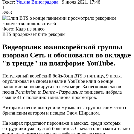
Текст:
Ульяна Виноградова
, 9 июля 2021, 17:46
1
8583
Фото: Кадр из видео
BTS продолжает бить рекорды
Видеоролик южнокорейской группы
взорвал Сеть и обосновался во вкладке
"в тренде" на платформе YouTube.
Популярный корейский бойз-бэнд
BTS
в пятницу, 9 июля,
опубликовал на своем канале в YouTube клип о конце
пандемии коронавируса во всем мире. За несколько часов
песня
Permission to Dance - Разрешение
танцевать набрала
свыше 41 с половиной миллиона просмотров.
Авторами песни выступили музыканты группы совместно с
британским автором и певцом Эдом Шираном.
На кадрах предстают персонажи в масках, среди которых
сотрудники уже пустой больницы. Сначала они зажигательно
танцуют, а потом срывают с себя защитные маски.