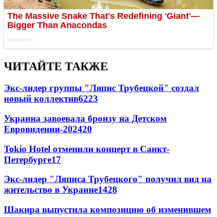
ЧИТАЙТЕ ТАКЖЕ
Экс-лидер группы "Ляпис Трубецкой" создал
новый коллектив
62
23
Украина завоевала бронзу на Детском
Евровидении-2024
20
Tokio Hotel отменили концерт в Санкт-
Петербурге
17
Экс-лидер "Ляписа Трубецкого" получил вид на
жительство в Украине
14
28
Шакира выпустила композицию об изменившем