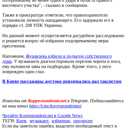
потерпевшему не менее одного удара в область правого
височного участка", - сказано в сообщении.
Также в прокуратуре отметили, что правоохранители
установили личность нападающего. Его задержали его в
порядке ст. 208 УПК Украины.
На данный момент осуществляется досудебное расследование
и решается вопрос об избрании подозреваемому меры
пресечения.
Напомним,
Журавлева избили в подъезде собственного
дома
. У музыканта диагностировали перелом черепа и носа,
ему наложили швы на подбородке. Кроме этого, у него
поврежден один глаз.
В Киеве пассажиры жестоко поиздевались над таксистом
Новости от
Корреспондент.net
в Telegram. Подписывайтесь
на наш канал
https://t.me/korrespondentnet
Читайте Korrespondent.net в Google News
ТЕГИ:
Киев
,
музыкант
,
избиение
,
продюсер
Если вы заметили ошибку, выделите необходимый текст и