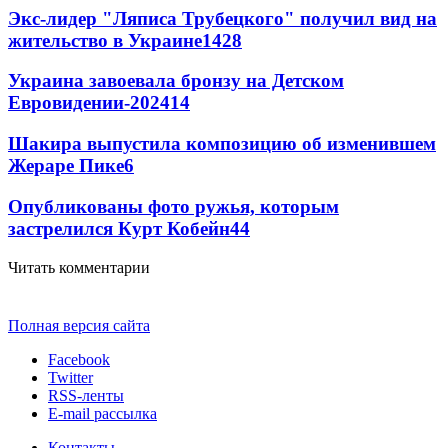
Экс-лидер "Ляписа Трубецкого" получил вид на
жительство в Украине
14
28
Украина завоевала бронзу на Детском
Евровидении-2024
14
Шакира выпустила композицию об изменившем
Жераре Пике
6
Опубликованы фото ружья, которым
застрелился Курт Кобейн
4
4
Читать комментарии
Полная версия сайта
Facebook
Twitter
RSS-ленты
E-mail рассылка
Контакты