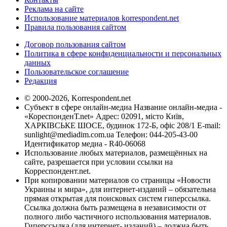
Реклама на сайте
Использование материалов korrespondent.net
Правила пользования сайтом
Договор пользования сайтом
Политика в сфере конфиденциальности и персональных
данных
Пользовательское соглашение
Редакция
© 2000-2026, Korrespondent.net
Субъект в сфере онлайн-медиа Название онлайн-медиа -
«КореспонденТ.net» Адрес: 02091, місто Київ,
ХАРКІВСЬКЕ ШОСЕ, будинок 172-Б, офіс 208/1 E-mail:
sunlight@mediadim.com.ua
Телефон: 044-205-43-00
Идентификатор медиа - R40-06068
Использование любых материалов, размещённых на
сайте, разрешается при условии ссылки на
Корреспондент.net.
При копировании материалов со страницы «Новости
Украины и мира», для интернет-изданий – обязательна
прямая открытая для поисковых систем гиперссылка.
Ссылка должна быть размещена в независимости от
полного либо частичного использования материалов.
Гиперссылка (для интернет- изданий) – должна быть