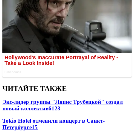
ЧИТАЙТЕ ТАКЖЕ
Экс-лидер группы "Ляпис Трубецкой" создал
новый коллектив
61
23
Tokio Hotel отменили концерт в Санкт-
Петербурге
15