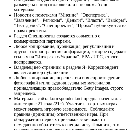
размещена в подзаголовке или в первом абзаце
материала.
Новости с пометками "Мнение", "Экспертиза",
"Заявление", "Регионы", "Деньги", "Власть", "Выборы",
"Тест-драйв", "Спецпроекты", "Промо" публикуются на
правах рекламы.
Раздел Спецпроекты создается совместно с
коммерческими партнерами.
Любое копирование, публикация, републикация и
другое распространение информации, которое содержит
ссылку на "Интерфакс-Украина", EPA / UPG, строго
воспрещается.
Владелец веб-страницы в разделе Я- Корреспондент
является автор публикации.
Любое копирование, перепечатка и воспроизведение
фотографий и/или аудиовизуальных материалов,
принадлежащих правообладателю Getty Images, строго
запрещено.
Материалы сайта korrespondent.net предназначены для
лиц старше 21 года (21+). Участие в азартных играх
может вызвать игровую зависимость. Соблюдайте
правила (принципы) ответственной игры. При
обнаружении первых признаков зависимости
немедленно обратитесь к специалисту. Помните, что
участие в азартных играх не может являться источником