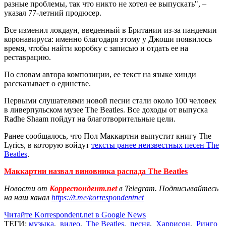
разные проблемы, так что никто не хотел ее выпускать", –
указал 77-летний продюсер.
Все изменил локдаун, введенный в Британии из-за пандемии
коронавируса: именно благодаря этому у Джоши появилось
время, чтобы найти коробку с записью и отдать ее на
реставрацию.
По словам автора композиции, ее текст на языке хинди
рассказывает о единстве.
Первыми слушателями новой песни стали около 100 человек
в ливерпульском музее The Beatles. Все доходы от выпуска
Radhe Shaam пойдут на благотворительные цели.
Ранее сообщалось, что Пол Маккартни выпустит книгу The
Lyrics, в которую войдут
тексты ранее неизвестных песен The
Beatles
.
Маккартни назвал виновника распада The Beatles
Новости от
Корреспондент.net
в Telegram. Подписывайтесь
на наш канал
https://t.me/korrespondentnet
Читайте Korrespondent.net в Google News
ТЕГИ:
музыка
,
видео
,
The Beatles
,
песня
,
Харрисон
,
Ринго