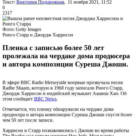
Текст:
Виктория Подорожная
, 11 ноября 2021, 11:52
0
2317
Фото: Getty Images
Ринго Старр и Джордж Харрисон
Пленка с записью более 50 лет
пролежала на чердаке дома продюсера
и автора композиции Суреша Джоши.
В эфире BBC Radio Merseyside впервые прозвучала песня
Radhe Shaam, которую в 1968 году записали Ринго Старр,
Джордж Харрисон и индийский музыкант Аашиш Хан. Об
этом сообщает
BBC News
.
Отмечается, что пленку обнаружили на чердаке дома
продюсера и автора композиции Суреша Джоши спустя более
чем 50 лет после записи.
Харрисон и Старр познакомились с Джоши во время работы
The Beatles над новым синглом Hey Jude. Музыканты