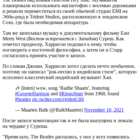
планировали использовать магнитофон с восемью дорожками
и решили переместиться из своей обычной студии EMI на
Эбби-роуд в Trident Studios, расположенную в лондонском
Сохо, где была необходимая аппаратура.
Там же записывал музыку к документальному фильму East
Meets West (
Восток встречается с Западом
) Суреш. Как
отметил продюсер, Харрисон подошел к нему, чтобы
поговорить о восточной философии, а затем он и Старр
согласились принять участие в записи.
По словам Джоши, Харрисон хотел сделать нечто необычное,
поэтому он написал "рок-песню в индийском стиле", которую
исполнил классический индийский музыкант Хан.
🎶 [listen] wow, song ‘Radhe Shaam’, featuring
#GeorgeHarrison
and
#RingoStarr
from 1968, found
#beatles
pic.twitter.com/zjridmUi6l
— Maarten Balk (@BalkMaarten)
November 10, 2021
После записи композиция так и не была выпущена и лежала
на чердаке у Суреша.
"Время шло, The Beatles распались, у них у всех появились