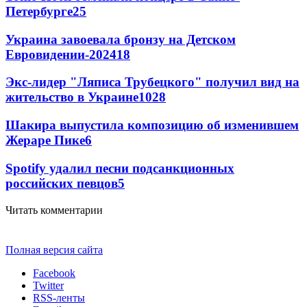
Петербурге
25
Украина завоевала бронзу на Детском
Евровидении-2024
18
Экс-лидер "Ляписа Трубецкого" получил вид на
жительство в Украине
10
28
Шакира выпустила композицию об изменившем
Жераре Пике
6
Spotify удалил песни подсанкционных
российских певцов
5
Читать комментарии
Полная версия сайта
Facebook
Twitter
RSS-ленты