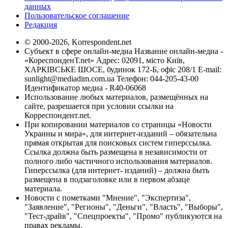
данных
Пользовательское соглашение
Редакция
© 2000-2026, Korrespondent.net
Субъект в сфере онлайн-медиа Название онлайн-медиа -
«КореспонденТ.net» Адрес: 02091, місто Київ,
ХАРКІВСЬКЕ ШОСЕ, будинок 172-Б, офіс 208/1 E-mail:
sunlight@mediadim.com.ua
Телефон: 044-205-43-00
Идентификатор медиа - R40-06068
Использование любых материалов, размещённых на
сайте, разрешается при условии ссылки на
Корреспондент.net.
При копировании материалов со страницы «Новости
Украины и мира», для интернет-изданий – обязательна
прямая открытая для поисковых систем гиперссылка.
Ссылка должна быть размещена в независимости от
полного либо частичного использования материалов.
Гиперссылка (для интернет- изданий) – должна быть
размещена в подзаголовке или в первом абзаце
материала.
Новости с пометками "Мнение", "Экспертиза",
"Заявление", "Регионы", "Деньги", "Власть", "Выборы",
"Тест-драйв", "Спецпроекты", "Промо" публикуются на
правах рекламы.