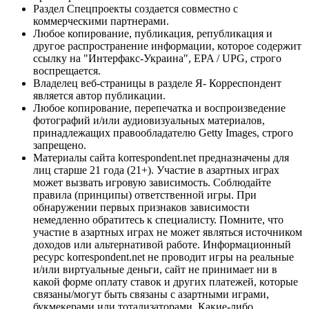
Раздел Спецпроекты создается совместно с
коммерческими партнерами.
Любое копирование, публикация, републикация и
другое распространение информации, которое содержит
ссылку на "Интерфакс-Украина", EPA / UPG, строго
воспрещается.
Владелец веб-страницы в разделе Я- Корреспондент
является автор публикации.
Любое копирование, перепечатка и воспроизведение
фотографий и/или аудиовизуальных материалов,
принадлежащих правообладателю Getty Images, строго
запрещено.
Материалы сайта korrespondent.net предназначены для
лиц старше 21 года (21+). Участие в азартных играх
может вызвать игровую зависимость. Соблюдайте
правила (принципы) ответственной игры. При
обнаружении первых признаков зависимости
немедленно обратитесь к специалисту. Помните, что
участие в азартных играх не может являться источником
доходов или альтернативой работе. Информационный
ресурс korrespondent.net не проводит игры на реальные
и/или виртуальные деньги, сайт не принимает ни в
какой форме оплату ставок и других платежей, которые
связаны/могут быть связаны с азартными играми,
букмекерами или тотализаторами. Какие-либо