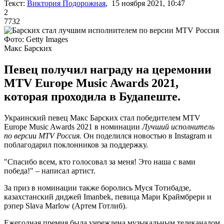
Текст:
Виктория Подорожная
, 15 ноября 2021, 10:47
2
7732
Фото: Getty Images
Макс Барских
Певец получил награду на церемонии
MTV Europe Music Awards 2021,
которая проходила в Будапеште.
Украинский певец Макс Барских стал победителем MTV
Europe Music Awards 2021 в номинации
Лучший исполнитель
по версии MTV Россия
.
Он поделился новостью в Instagram и
поблагодарил поклонников за поддержку.
"Спасибо всем, кто голосовал за меня! Это наша с вами
победа!" – написал артист.
За приз в номинации также боролись Муся Тотибадзе,
казахстанский диджей Imanbek, певица Мари Краймбрери и
рэпер Slava Marlow (Артем Готлиб).
Ежегодная премия была учреждена музыкальным телеканалом