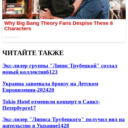
ЧИТАЙТЕ ТАКЖЕ
Экс-лидер группы "Ляпис Трубецкой" создал
новый коллектив
61
23
Украина завоевала бронзу на Детском
Евровидении-2024
20
Tokio Hotel отменили концерт в Санкт-
Петербурге
17
Экс-лидер "Ляписа Трубецкого" получил вид на
жительство в Украине
14
28