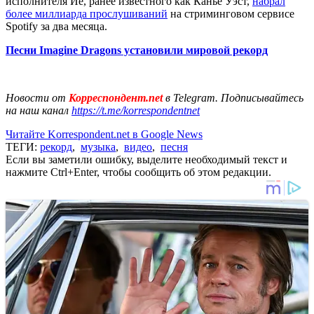
исполнителя Йе, ранее известного как Канье Уэст,
набрал
более миллиарда прослушиваний
на стриминговом сервисе
Spotify за два месяца.
Песни Imagine Dragons установили мировой рекорд
Новости от
Корреспондент.net
в Telegram. Подписывайтесь
на наш канал
https://t.me/korrespondentnet
Читайте Korrespondent.net в Google News
ТЕГИ:
рекорд
,
музыка
,
видео
,
песня
Если вы заметили ошибку, выделите необходимый текст и
нажмите Ctrl+Enter, чтобы сообщить об этом редакции.