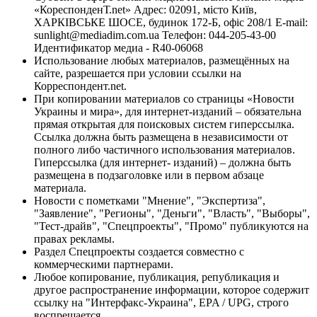
«КореспонденТ.net» Адрес: 02091, місто Київ,
ХАРКІВСЬКЕ ШОСЕ, будинок 172-Б, офіс 208/1 E-mail:
sunlight@mediadim.com.ua
Телефон: 044-205-43-00
Идентификатор медиа - R40-06068
Использование любых материалов, размещённых на
сайте, разрешается при условии ссылки на
Корреспондент.net.
При копировании материалов со страницы «Новости
Украины и мира», для интернет-изданий – обязательна
прямая открытая для поисковых систем гиперссылка.
Ссылка должна быть размещена в независимости от
полного либо частичного использования материалов.
Гиперссылка (для интернет- изданий) – должна быть
размещена в подзаголовке или в первом абзаце
материала.
Новости с пометками "Мнение", "Экспертиза",
"Заявление", "Регионы", "Деньги", "Власть", "Выборы",
"Тест-драйв", "Спецпроекты", "Промо" публикуются на
правах рекламы.
Раздел Спецпроекты создается совместно с
коммерческими партнерами.
Любое копирование, публикация, републикация и
другое распространение информации, которое содержит
ссылку на "Интерфакс-Украина", EPA / UPG, строго
воспрещается.