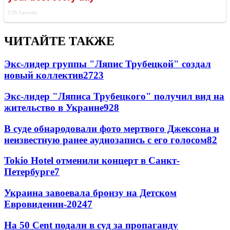
ЧИТАЙТЕ ТАКЖЕ
Экс-лидер группы "Ляпис Трубецкой" создал
новый коллектив
27
23
Экс-лидер "Ляписа Трубецкого" получил вид на
жительство в Украине
9
28
В суде обнародовали фото мертвого Джексона и
неизвестную ранее аудиозапись с его голосом
8
2
Tokio Hotel отменили концерт в Санкт-
Петербурге
7
Украина завоевала бронзу на Детском
Евровидении-2024
7
На 50 Cent подали в суд за пропаганду