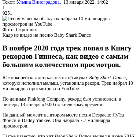
Текст:
Ульяна Виноградова
, 13 января 2022, 14:02
1
9251
Фото: Скриншот
Кадр из видео на песню Baby Shark Dance
В ноябре 2020 года трек попал в Книгу
рекордов Гиннеса, как видео с самым
большим количеством просмотров.
Южнокорейская детская песня об акулах
Baby Shark Dance,
которую исполнил малыш
, у
становила рекорд. Трек набрал 10
миллиардов просмотров на YouTube.
По данным Pinkfong Company, рекорд был установлен, в
четверг, 13 января в 9:00 по киевскому времени.
На данный момент на втором месте песня Despacito Луїcа
Фонси и Daddy Yankee. Она набрала 7,7 миллиарда
просмотров.
Также известно, что хит
Baby Shark Dance
вышел в июне 2016