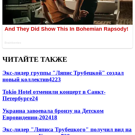
ЧИТАЙТЕ ТАКЖЕ
Экс-лидер группы "Ляпис Трубецкой" создал
новый коллектив
42
23
Tokio Hotel отменили концерт в Санкт-
Петербурге
24
Украина завоевала бронзу на Детском
Евровидении-2024
18
Экс-лидер "Ляписа Трубецкого" получил вид на