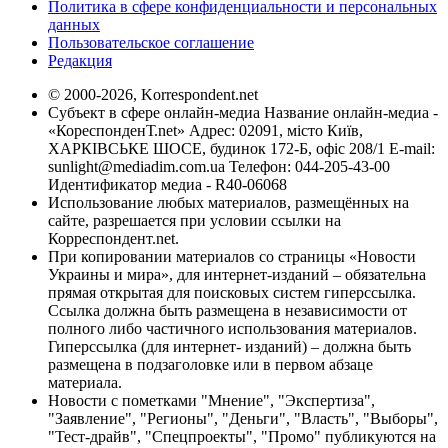
Политика в сфере конфиденциальности и персональных
данных
Пользовательское соглашение
Редакция
© 2000-2026, Korrespondent.net
Субъект в сфере онлайн-медиа Название онлайн-медиа -
«КореспонденТ.net» Адрес: 02091, місто Київ,
ХАРКІВСЬКЕ ШОСЕ, будинок 172-Б, офіс 208/1 E-mail:
sunlight@mediadim.com.ua
Телефон: 044-205-43-00
Идентификатор медиа - R40-06068
Использование любых материалов, размещённых на
сайте, разрешается при условии ссылки на
Корреспондент.net.
При копировании материалов со страницы «Новости
Украины и мира», для интернет-изданий – обязательна
прямая открытая для поисковых систем гиперссылка.
Ссылка должна быть размещена в независимости от
полного либо частичного использования материалов.
Гиперссылка (для интернет- изданий) – должна быть
размещена в подзаголовке или в первом абзаце
материала.
Новости с пометками "Мнение", "Экспертиза",
"Заявление", "Регионы", "Деньги", "Власть", "Выборы",
"Тест-драйв", "Спецпроекты", "Промо" публикуются на