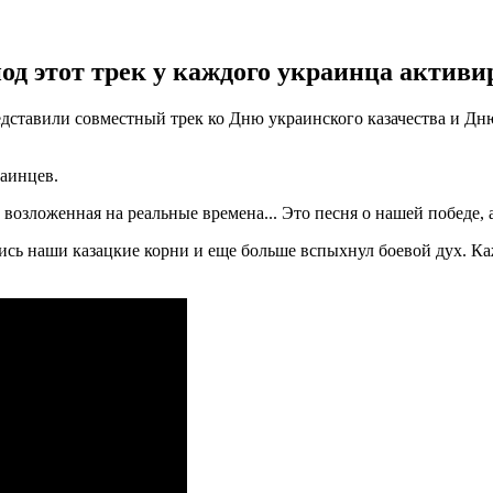
под этот трек у каждого украинца активи
ставили совместный трек ко Дню украинского казачества и Дню
раинцев.
озложенная на реальные времена... Это песня о нашей победе, а о
вались наши казацкие корни и еще больше вспыхнул боевой дух.