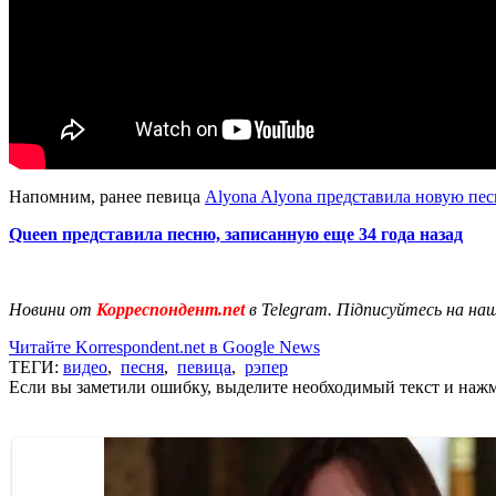
Напомним, ранее певица
Alyona Alyona представила новую пе
Queen представила песню, записанную еще 34 года назад
Новини от
Корреспондент.net
в Telegram. Підписуйтесь на на
Читайте Korrespondent.net в Google News
ТЕГИ:
видео
,
песня
,
певица
,
рэпер
Если вы заметили ошибку, выделите необходимый текст и нажми