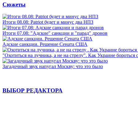
Сюжеты
Итоги 08.08: Patriot будет и минус два НПЗ
Итоги 07.08: "Адские" санкции и "парад" дронов
Адские санкции. Решение Сената США
"Охотиться на лучника, а не на стрелу". Как Украине бороться 
Загадочный звук напугал Москву: что это было
ВЫБОР РЕДАКТОРА