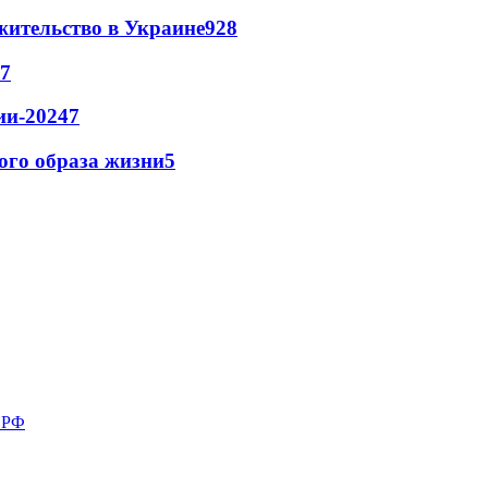
жительство в Украине
9
28
7
ии-2024
7
кого образа жизни
5
в РФ