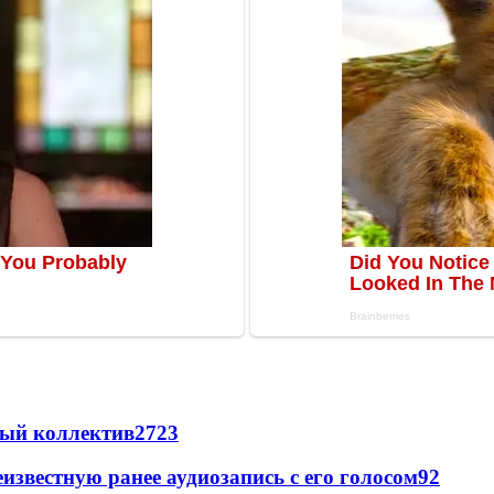
вый коллектив
27
23
известную ранее аудиозапись с его голосом
9
2