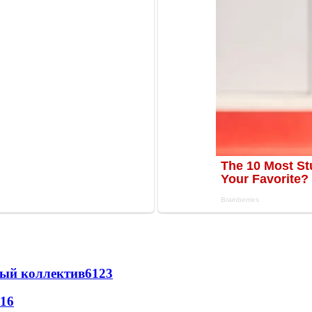
вый коллектив
61
23
16