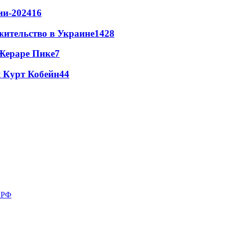
ии-2024
16
жительство в Украине
14
28
Жераре Пике
7
 Курт Кобейн
4
4
в РФ