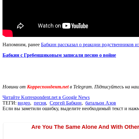
Напомним, ранее
Бабкин рассказал о реакции родственников и
Бабкин с Гребенщиковым записали песню о войне
Новини от
Корреспондент.net
в Telegram. Підписуйтесь на на
Читайте Korrespondent.net в Google News
ТЕГИ:
видео
,
песня
,
Сергей Бабкин
,
батальон Азов
Если вы заметили ошибку, выделите необходимый текст и нажми