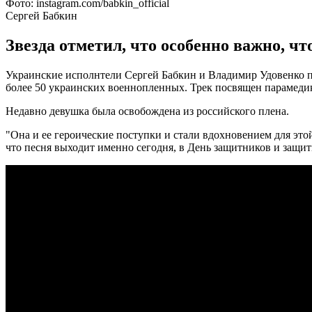
Фото: instagram.com/babkin_official
Сергей Бабкин
Звезда отметил, что особенно важно, ч
Украинские исполнтели Сергей Бабкин и Владимир Удовенко пр
более 50 украинских военнопленных. Трек посвящен парамед
Недавно девушка была освобождена из российского плена.
"Она и ее героические поступки и стали вдохновением для этой
что песня выходит именно сегодня, в День защитников и защи