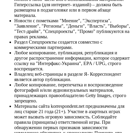
Гиперссылка (для интернет- изданий) – должна быть
размещена в подзаголовке или в первом абзаце
материала.
Новости с пометками "Мнение", "Экспертиза",
"Заявление", "Регионы", "Деньги", "Власть", "Выборы",
"Тест-драйв", "Спецпроекты", "Промо" публикуются на
правах рекламы.
Раздел Спецпроекты создается совместно с
коммерческими партнерами.
Любое копирование, публикация, републикация и
другое распространение информации, которое содержит
ссылку на "Интерфакс-Украина", EPA / UPG, строго
воспрещается.
Владелец веб-страницы в разделе Я- Корреспондент
является автор публикации.
Любое копирование, перепечатка и воспроизведение
фотографий и/или аудиовизуальных материалов,
принадлежащих правообладателю Getty Images, строго
запрещено.
Материалы сайта korrespondent.net предназначены для
лиц старше 21 года (21+). Участие в азартных играх
может вызвать игровую зависимость. Соблюдайте
правила (принципы) ответственной игры. При
обнаружении первых признаков зависимости
немедленно обратитесь к специалисту. Помните, что