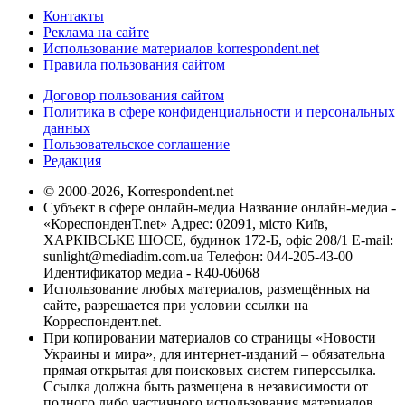
Контакты
Реклама на сайте
Использование материалов korrespondent.net
Правила пользования сайтом
Договор пользования сайтом
Политика в сфере конфиденциальности и персональных
данных
Пользовательское соглашение
Редакция
© 2000-2026, Korrespondent.net
Субъект в сфере онлайн-медиа Название онлайн-медиа -
«КореспонденТ.net» Адрес: 02091, місто Київ,
ХАРКІВСЬКЕ ШОСЕ, будинок 172-Б, офіс 208/1 E-mail:
sunlight@mediadim.com.ua
Телефон: 044-205-43-00
Идентификатор медиа - R40-06068
Использование любых материалов, размещённых на
сайте, разрешается при условии ссылки на
Корреспондент.net.
При копировании материалов со страницы «Новости
Украины и мира», для интернет-изданий – обязательна
прямая открытая для поисковых систем гиперссылка.
Ссылка должна быть размещена в независимости от
полного либо частичного использования материалов.