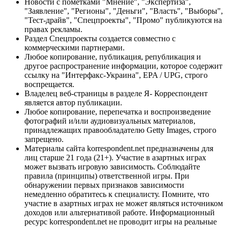
Новости с пометками "Мнение", "Экспертиза",
"Заявление", "Регионы", "Деньги", "Власть", "Выборы",
"Тест-драйв", "Спецпроекты", "Промо" публикуются на
правах рекламы.
Раздел Спецпроекты создается совместно с
коммерческими партнерами.
Любое копирование, публикация, републикация и
другое распространение информации, которое содержит
ссылку на "Интерфакс-Украина", EPA / UPG, строго
воспрещается.
Владелец веб-страницы в разделе Я- Корреспондент
является автор публикации.
Любое копирование, перепечатка и воспроизведение
фотографий и/или аудиовизуальных материалов,
принадлежащих правообладателю Getty Images, строго
запрещено.
Материалы сайта korrespondent.net предназначены для
лиц старше 21 года (21+). Участие в азартных играх
может вызвать игровую зависимость. Соблюдайте
правила (принципы) ответственной игры. При
обнаружении первых признаков зависимости
немедленно обратитесь к специалисту. Помните, что
участие в азартных играх не может являться источником
доходов или альтернативой работе. Информационный
ресурс korrespondent.net не проводит игры на реальные