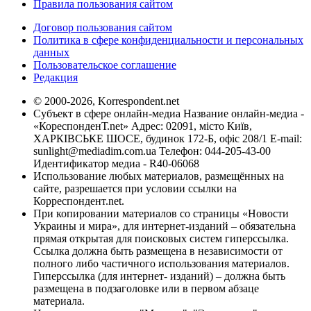
Правила пользования сайтом
Договор пользования сайтом
Политика в сфере конфиденциальности и персональных
данных
Пользовательское соглашение
Редакция
© 2000-2026, Korrespondent.net
Субъект в сфере онлайн-медиа Название онлайн-медиа -
«КореспонденТ.net» Адрес: 02091, місто Київ,
ХАРКІВСЬКЕ ШОСЕ, будинок 172-Б, офіс 208/1 E-mail:
sunlight@mediadim.com.ua
Телефон: 044-205-43-00
Идентификатор медиа - R40-06068
Использование любых материалов, размещённых на
сайте, разрешается при условии ссылки на
Корреспондент.net.
При копировании материалов со страницы «Новости
Украины и мира», для интернет-изданий – обязательна
прямая открытая для поисковых систем гиперссылка.
Ссылка должна быть размещена в независимости от
полного либо частичного использования материалов.
Гиперссылка (для интернет- изданий) – должна быть
размещена в подзаголовке или в первом абзаце
материала.