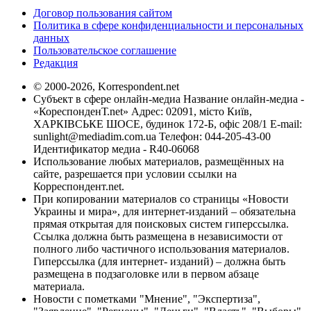
Договор пользования сайтом
Политика в сфере конфиденциальности и персональных
данных
Пользовательское соглашение
Редакция
© 2000-2026, Korrespondent.net
Субъект в сфере онлайн-медиа Название онлайн-медиа -
«КореспонденТ.net» Адрес: 02091, місто Київ,
ХАРКІВСЬКЕ ШОСЕ, будинок 172-Б, офіс 208/1 E-mail:
sunlight@mediadim.com.ua
Телефон: 044-205-43-00
Идентификатор медиа - R40-06068
Использование любых материалов, размещённых на
сайте, разрешается при условии ссылки на
Корреспондент.net.
При копировании материалов со страницы «Новости
Украины и мира», для интернет-изданий – обязательна
прямая открытая для поисковых систем гиперссылка.
Ссылка должна быть размещена в независимости от
полного либо частичного использования материалов.
Гиперссылка (для интернет- изданий) – должна быть
размещена в подзаголовке или в первом абзаце
материала.
Новости с пометками "Мнение", "Экспертиза",