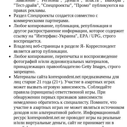
"Заявление", "Регионы", "Деньги", "Власть", "Выборы",
"Тест-драйв", "Спецпроекты", "Промо" публикуются на
правах рекламы.
Раздел Спецпроекты создается совместно с
коммерческими партнерами.
Любое копирование, публикация, републикация и
другое распространение информации, которое содержит
ссылку на "Интерфакс-Украина", EPA / UPG, строго
воспрещается.
Владелец веб-страницы в разделе Я- Корреспондент
является автор публикации.
Любое копирование, перепечатка и воспроизведение
фотографий и/или аудиовизуальных материалов,
принадлежащих правообладателю Getty Images, строго
запрещено.
Материалы сайта korrespondent.net предназначены для
лиц старше 21 года (21+). Участие в азартных играх
может вызвать игровую зависимость. Соблюдайте
правила (принципы) ответственной игры. При
обнаружении первых признаков зависимости
немедленно обратитесь к специалисту. Помните, что
участие в азартных играх не может являться источником
доходов или альтернативой работе. Информационный
ресурс korrespondent.net не проводит игры на реальные
и/или виртуальные деньги, сайт не принимает ни в