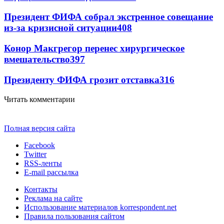
Президент ФИФА собрал экстренное совещание
из-за кризисной ситуации
408
Конор Макгрегор перенес хирургическое
вмешательство
397
Президенту ФИФА грозит отставка
316
Читать комментарии
Полная версия сайта
Facebook
Twitter
RSS-ленты
E-mail рассылка
Контакты
Реклама на сайте
Использование материалов korrespondent.net
Правила пользования сайтом