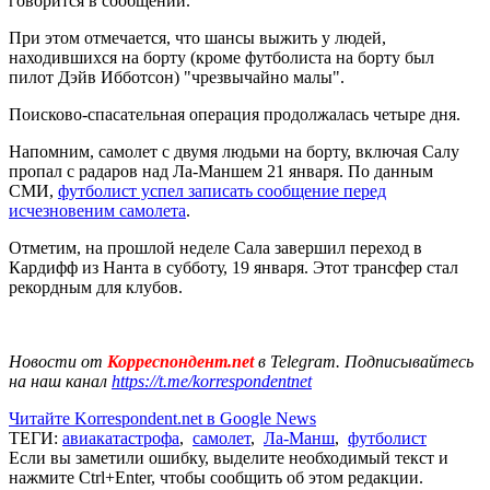
говорится в сообщении.
При этом отмечается, что шансы выжить у людей,
находившихся на борту (кроме футболиста на борту был
пилот Дэйв Ибботсон) "чрезвычайно малы".
Поисково-спасательная операция продолжалась четыре дня.
Напомним, самолет с двумя людьми на борту, включая Салу
пропал с радаров над Ла-Маншем 21 января. По данным
СМИ,
футболист успел записать сообщение перед
исчезновеним самолета
.
Отметим, на прошлой неделе Сала завершил переход в
Кардифф из Нанта в субботу, 19 января. Этот трансфер стал
рекордным для клубов.
Новости от
Корреспондент.net
в Telegram. Подписывайтесь
на наш канал
https://t.me/korrespondentnet
Читайте Korrespondent.net в Google News
ТЕГИ:
авиакатастрофа
,
самолет
,
Ла-Манш
,
футболист
Если вы заметили ошибку, выделите необходимый текст и
нажмите Ctrl+Enter, чтобы сообщить об этом редакции.