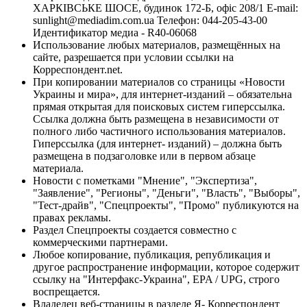
ХАРКІВСЬКЕ ШОСЕ, будинок 172-Б, офіс 208/1 E-mail:
sunlight@mediadim.com.ua
Телефон: 044-205-43-00
Идентификатор медиа - R40-06068
Использование любых материалов, размещённых на
сайте, разрешается при условии ссылки на
Корреспондент.net.
При копировании материалов со страницы «Новости
Украины и мира», для интернет-изданий – обязательна
прямая открытая для поисковых систем гиперссылка.
Ссылка должна быть размещена в независимости от
полного либо частичного использования материалов.
Гиперссылка (для интернет- изданий) – должна быть
размещена в подзаголовке или в первом абзаце
материала.
Новости с пометками "Мнение", "Экспертиза",
"Заявление", "Регионы", "Деньги", "Власть", "Выборы",
"Тест-драйв", "Спецпроекты", "Промо" публикуются на
правах рекламы.
Раздел Спецпроекты создается совместно с
коммерческими партнерами.
Любое копирование, публикация, републикация и
другое распространение информации, которое содержит
ссылку на "Интерфакс-Украина", EPA / UPG, строго
воспрещается.
Владелец веб-страницы в разделе Я- Корреспондент