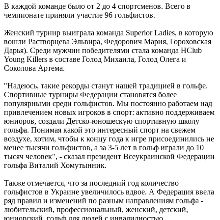
В каждой команде было от 2 до 4 спортсменов. Всего в
чемпионате приняли участие 96 гольфистов.
Женский турнир выиграла команда Superior Ladies, в которую
вошли Растворцева Эльвира, Федорович Мария, Гороховская
Дарья). Среди мужчин победителями стала команда HClub
Young Killers в составе Голод Михаила, Голод Олега и
Соколова Артема.
"Надеюсь, такие рекорды станут нашей традицией в гольфе.
Спортивные турниры Федерации становятся более
популярными среди гольфистов. Мы постоянно работаем над
привлечением новых игроков в спорт: активно поддерживаем
юниоров, создали Детско-юношескую спортивную школу
гольфа. Понимая какой это интересный спорт на свежем
воздухе, хотим, чтобы к концу года к игре присоединились не
менее тысячи гольфистов, а за 3-5 лет в гольф играли до 10
тысяч человек", - сказал президент Всеукраинской Федерации
гольфа Виталий Хомутынник.
Также отмечается, что за последний год количество
гольфистов в Украине увеличилось вдвое. А Федерация ввела
ряд правил и изменений по разным направлениям гольфа -
любительский, профессиональный, женский, детский,
юниорский, гольф для людей с инвалидностью.