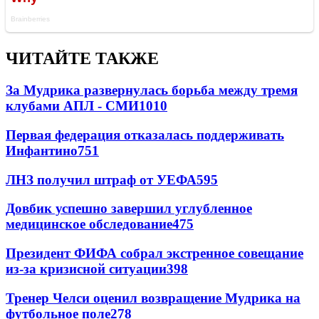
ЧИТАЙТЕ ТАКЖЕ
За Мудрика развернулась борьба между тремя
клубами АПЛ - СМИ
1010
Первая федерация отказалась поддерживать
Инфантино
751
ЛНЗ получил штраф от УЕФА
595
Довбик успешно завершил углубленное
медицинское обследование
475
Президент ФИФА собрал экстренное совещание
из-за кризисной ситуации
398
Тренер Челси оценил возвращение Мудрика на
футбольное поле
278